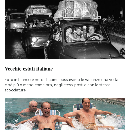
Vecchie estati italiane
Foto in bianco e nero di come passavamo le vacanze una volta:
cioè più o meno come ora, negli stessi posti e con le stesse
scocciature