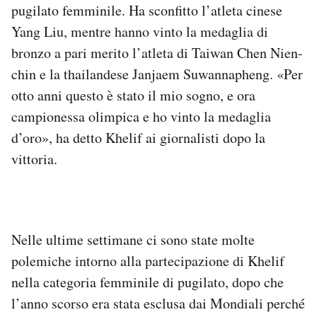
pugilato femminile. Ha sconfitto l’atleta cinese
Notifiche mobile
Yang Liu, mentre hanno vinto la medaglia di
Regala il Post
Hai bisogno di aiuto?
bronzo a pari merito l’atleta di Taiwan Chen Nien-
Esci
chin e la thailandese Janjaem Suwannapheng. «Per
otto anni questo è stato il mio sogno, e ora
campionessa olimpica e ho vinto la medaglia
d’oro», ha detto Khelif ai giornalisti dopo la
vittoria.
Nelle ultime settimane ci sono state molte
polemiche intorno alla partecipazione di Khelif
nella categoria femminile di pugilato, dopo che
l’anno scorso era stata esclusa dai Mondiali perché