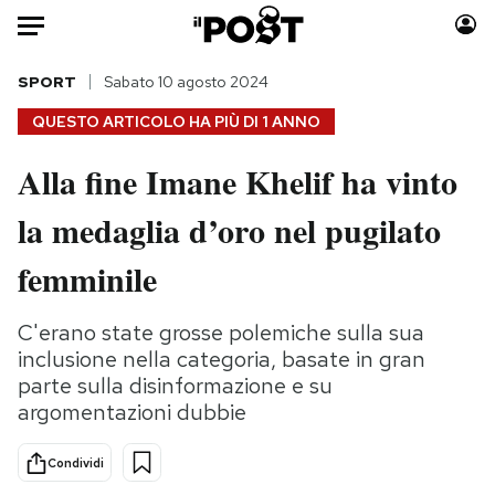
Auto
SPORT
Sabato 10 agosto 2024
QUESTO ARTICOLO HA PIÙ DI
1 ANNO
HOME
Alla fine Imane Khelif ha vinto
Italia
Moda
la medaglia d’oro nel pugilato
Mondo
Libri
Politica
Consumismi
femminile
Tecnologia
Storie/Idee
Internet
Ok Boomer!
C'erano state grosse polemiche sulla sua
Scienza
Media
inclusione nella categoria, basate in gran
Cultura
Europa
parte sulla disinformazione e su
argomentazioni dubbie
Economia
Altrecose
Sport
Mondiali calcio 2026
Condividi