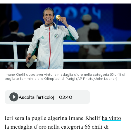
PODCAST
NEWSLETTER
I MIEI PREFERITI
SHOP
Imane Khelif dopo aver vinto la medaglia d'oro nella categoria 66 chili di
pugilato femminile alle Olimpiadi di Parigi (AP Photo/John Locher)
CALENDARIO
Ascolta l'articolo
03:40
AREA PERSONALE
Ieri sera la pugile algerina Imane Khelif
ha vinto
Area Personale
la medaglia d’oro nella categoria 66 chili di
Newsletter