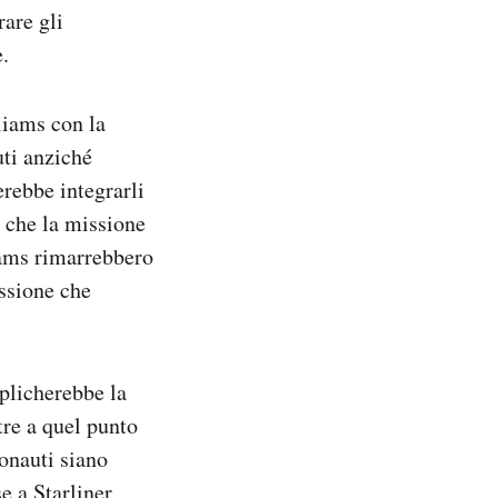
rare gli
.
liams con la
ti anziché
rebbe integrarli
o che la missione
iams rimarrebbero
issione che
mplicherebbe la
tre a quel punto
ronauti siano
e a Starliner.