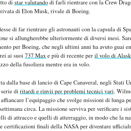
etto di
star valutando
di farli rientrare con la Crew Dra
privata di Elon Musk, rivale di Boeing.
sse di far rientrare gli astronauti con la capsula di S
ione si allungherebbe ulteriormente di diversi mesi. Sar
ento per Boeing, che negli ultimi anni ha avuto guai e
rei ai suoi
737 Max
e più di recente per
il volo di Alas
zzo della fusoliera mentre era in volo.
ita dalla base di lancio di Cape Canaveral, negli Stati Un
 serie di
ritardi e rinvii per problemi tecnici vari
. Wilm
affiancare l’equipaggio che svolge missioni di lunga 
settimana circa. La missione serviva per verificare i sis
lli di attracco e quelli di atterraggio, in modo che la n
le certificazioni finali della NASA per diventare ufficia