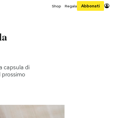
Abbonati
Shop
Regala
la
a capsula di
l prossimo