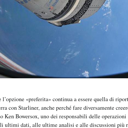
e l’opzione «preferita» continua a essere quella di ripo
rra con Starliner, anche perché fare diversamente creer
 Ken Bowersox, uno dei responsabili delle operazioni s
 ultimi dati, alle ultime analisi e alle discussioni più r