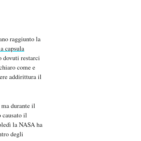
ano raggiunto la
la capsula
 dovuti restarci
a chiaro come e
re addirittura il
, ma durante il
 causato il
coledì la NASA ha
ntro degli