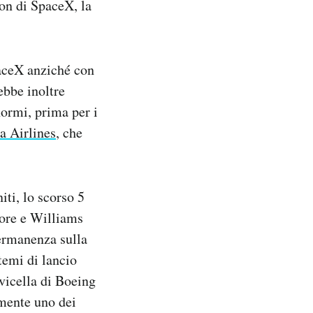
gon di SpaceX, la
paceX anziché con
ebbe inoltre
normi, prima per i
ka Airlines
, che
iti, lo scorso 5
ore e Williams
permanenza sulla
temi di lancio
avicella di Boeing
lmente uno dei