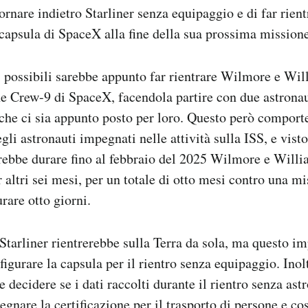
ornare indietro Starliner senza equipaggio e di far rient
 capsula di SpaceX alla fine della sua prossima missione
 possibili sarebbe appunto far rientrare Wilmore e Wil
e Crew-9 di SpaceX, facendola partire con due astronau
che ci sia appunto posto per loro. Questo però comporte
gli astronauti impegnati nelle attività sulla ISS, e vist
rebbe durare fino al febbraio del 2025 Wilmore e Will
r altri sei mesi, per un totale di otto mesi contro una m
rare otto giorni.
 Starliner rientrerebbe sulla Terra da sola, ma questo i
figurare la capsula per il rientro senza equipaggio. Inol
decidere se i dati raccolti durante il rientro senza ast
segnare la certificazione per il trasporto di persone e cos