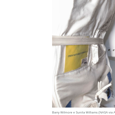
PODCAST
NEWSLETTER
I MIEI PREFERITI
SHOP
CALENDARIO
AREA PERSONALE
Area Personale
Newsletter
Barry Wilmore e Sunita Williams (NASA via 