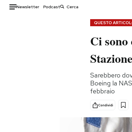
Newsletter
Podcast
Auto
QUESTO ARTICOLO
Ci sono 
HOME
Italia
Moda
Stazione
Mondo
Libri
Politica
Consumismi
Sarebbero dovu
Tecnologia
Storie/Idee
Boeing la NASA
Internet
Ok Boomer!
febbraio
Scienza
Media
Cultura
Europa
Condividi
Economia
Altrecose
Sport
Mondiali calcio 2026