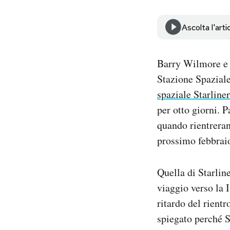
Notifiche mobile
Regala il Post
Ascolta l'arti
Hai bisogno di aiuto?
Esci
Barry Wilmore e 
Stazione Spaziale
spaziale Starliner
per otto giorni. P
quando rientreran
prossimo febbrai
Quella di Starlin
viaggio verso la 
ritardo del rient
spiegato perché S