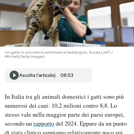
PODCAST
NEWSLETTER
I MIEI PREFERITI
Un gatto in una clinica veterinaria a Haddington, Scozia (Jeff J
Mitchell/Getty Images)
SHOP
Ascolta l'articolo
08:53
CALENDARIO
In Italia tra gli animali domestici i gatti sono più
numerosi dei cani: 10,2 milioni contro 8,8. Lo
AREA PERSONALE
stesso vale nella maggior parte dei paesi europei,
secondo un
rapporto
del 2024. Eppure da un punto
Area Personale
Newsletter
di vista clinico sappiamo relativamente poco sui