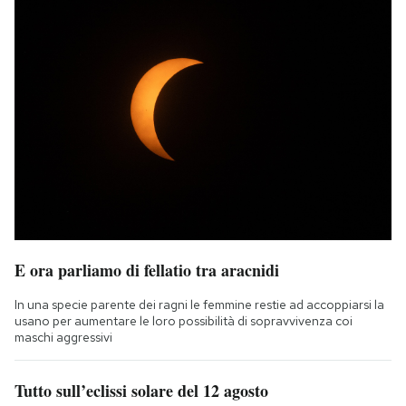
E ora parliamo di fellatio tra aracnidi
In una specie parente dei ragni le femmine restie ad accoppiarsi la
usano per aumentare le loro possibilità di sopravvivenza coi
maschi aggressivi
Tutto sull’eclissi solare del 12 agosto