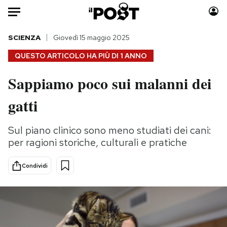
Auto
SCIENZA
Giovedì 15 maggio 2025
QUESTO ARTICOLO HA PIÙ DI
1 ANNO
HOME
Sappiamo poco sui malanni dei
Italia
Moda
gatti
Mondo
Libri
Politica
Consumismi
Sul piano clinico sono meno studiati dei cani:
Tecnologia
Storie/Idee
per ragioni storiche, culturali e pratiche
Internet
Ok Boomer!
Scienza
Media
Condividi
Cultura
Europa
Economia
Altrecose
Sport
Mondiali calcio 2026