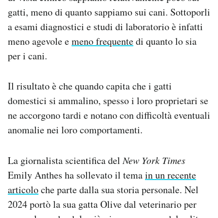
Notifiche mobile
gatti, meno di quanto sappiamo sui cani. Sottoporli
Regala il Post
a esami diagnostici e studi di laboratorio è infatti
Hai bisogno di aiuto?
meno agevole e
meno frequente
di quanto lo sia
Esci
per i cani.
Il risultato è che quando capita che i gatti
domestici si ammalino, spesso i loro proprietari se
ne accorgono tardi e notano con difficoltà eventuali
anomalie nei loro comportamenti.
La giornalista scientifica del
New York Times
Emily Anthes ha sollevato il tema
in un recente
articolo
che parte dalla sua storia personale. Nel
2024 portò la sua gatta Olive dal veterinario per