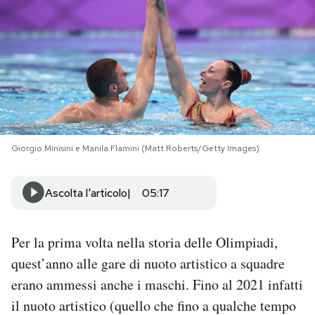
PODCAST
NEWSLETTER
I MIEI PREFERITI
Giorgio Minisini e Manila Flamini (Matt Roberts/Getty Images)
SHOP
Ascolta l'articolo
05:17
CALENDARIO
Per la prima volta nella storia delle Olimpiadi,
AREA PERSONALE
quest’anno alle gare di nuoto artistico a squadre
erano ammessi anche i maschi. Fino al 2021 infatti
Area Personale
il nuoto artistico (quello che fino a qualche tempo
Newsletter