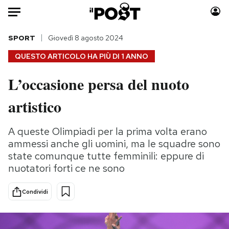
Auto
SPORT
Giovedì 8 agosto 2024
QUESTO ARTICOLO HA PIÙ DI
1 ANNO
HOME
L’occasione persa del nuoto
Italia
Moda
artistico
Mondo
Libri
Politica
Consumismi
A queste Olimpiadi per la prima volta erano
Tecnologia
Storie/Idee
ammessi anche gli uomini, ma le squadre sono
Internet
Ok Boomer!
state comunque tutte femminili: eppure di
Scienza
Media
nuotatori forti ce ne sono
Cultura
Europa
Economia
Altrecose
Condividi
Sport
Mondiali calcio 2026