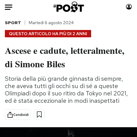
Auto
SPORT
Martedì 6 agosto 2024
QUESTO ARTICOLO HA PIÙ DI
2 ANNI
HOME
Ascese e cadute, letteralmente,
Italia
Moda
di Simone Biles
Mondo
Libri
Politica
Consumismi
Storia della più grande ginnasta di sempre,
Tecnologia
Storie/Idee
che aveva tutti gli occhi su di sé a queste
Internet
Ok Boomer!
Olimpiadi dopo il suo ritiro da Tokyo nel 2021,
Scienza
Media
ed è stata eccezionale in modi inaspettati
Cultura
Europa
Economia
Altrecose
Condividi
Sport
Mondiali calcio 2026