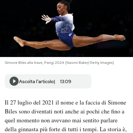
PODCAST
NEWSLETTER
I MIEI PREFERITI
Simone Biles alla trave, Parigi 2024 (Naomi Baker/Getty Images)
SHOP
Ascolta l'articolo
13:09
CALENDARIO
Il 27 luglio del 2021 il nome e la faccia di Simone
AREA PERSONALE
Biles sono diventati noti anche ai pochi che fino a
quel momento non avevano mai sentito parlare
Area Personale
della ginnasta più forte di tutti i tempi. La storia è,
Newsletter