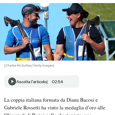
PODCAST
NEWSLETTER
I MIEI PREFERITI
SHOP
(Charles McQuillan/Getty Images)
CALENDARIO
Ascolta l'articolo
02:54
AREA PERSONALE
La coppia italiana formata da Diana Bacosi e
Area Personale
Gabriele Rossetti ha vinto la medaglia d’oro alle
Newsletter