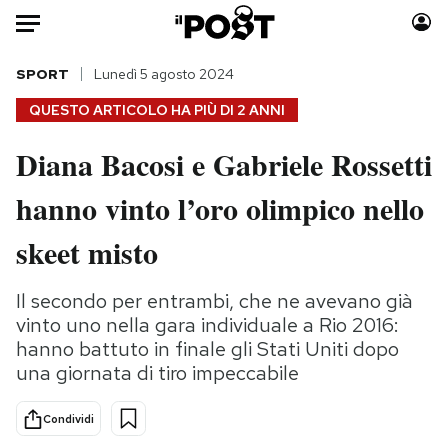
Auto
SPORT
Lunedì 5 agosto 2024
QUESTO ARTICOLO HA PIÙ DI
2 ANNI
HOME
Diana Bacosi e Gabriele Rossetti
Italia
Moda
hanno vinto l’oro olimpico nello
Mondo
Libri
Politica
Consumismi
skeet misto
Tecnologia
Storie/Idee
Internet
Ok Boomer!
Il secondo per entrambi, che ne avevano già
Scienza
Media
vinto uno nella gara individuale a Rio 2016:
Cultura
Europa
hanno battuto in finale gli Stati Uniti dopo
una giornata di tiro impeccabile
Economia
Altrecose
Sport
Mondiali calcio 2026
Condividi