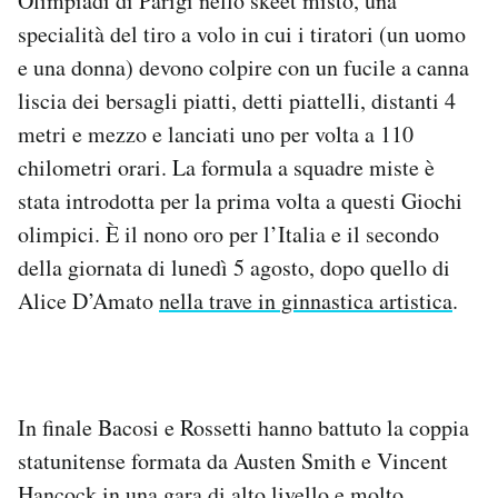
Olimpiadi di Parigi nello skeet misto, una
Notifiche mobile
specialità del tiro a volo in cui i tiratori (un uomo
Regala il Post
e una donna) devono colpire con un fucile a canna
Hai bisogno di aiuto?
liscia dei bersagli piatti, detti piattelli, distanti 4
Esci
metri e mezzo e lanciati uno per volta a 110
chilometri orari. La formula a squadre miste è
stata introdotta per la prima volta a questi Giochi
olimpici. È il nono oro per l’Italia e il secondo
della giornata di lunedì 5 agosto, dopo quello di
Alice D’Amato
nella trave in ginnastica artistica
.
In finale Bacosi e Rossetti hanno battuto la coppia
statunitense formata da Austen Smith e Vincent
Hancock in una gara di alto livello e molto