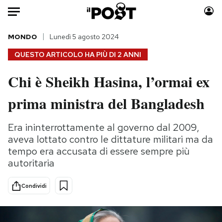
Auto
MONDO
Lunedì 5 agosto 2024
QUESTO ARTICOLO HA PIÙ DI
2 ANNI
HOME
Chi è Sheikh Hasina, l’ormai ex
Italia
Moda
prima ministra del Bangladesh
Mondo
Libri
Politica
Consumismi
Era ininterrottamente al governo dal 2009,
Tecnologia
Storie/Idee
aveva lottato contro le dittature militari ma da
Internet
Ok Boomer!
tempo era accusata di essere sempre più
Scienza
Media
autoritaria
Cultura
Europa
Economia
Altrecose
Condividi
Sport
Mondiali calcio 2026