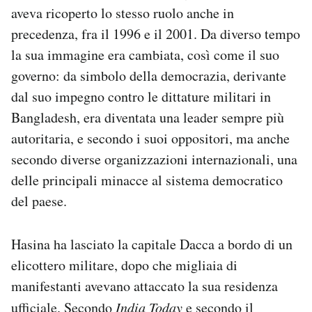
aveva ricoperto lo stesso ruolo anche in
Notifiche mobile
Regala il Post
precedenza, fra il 1996 e il 2001. Da diverso tempo
Hai bisogno di aiuto?
la sua immagine era cambiata, così come il suo
Esci
governo: da simbolo della democrazia, derivante
dal suo impegno contro le dittature militari in
Bangladesh, era diventata una leader sempre più
autoritaria, e secondo i suoi oppositori, ma anche
secondo diverse organizzazioni internazionali, una
delle principali minacce al sistema democratico
del paese.
Hasina ha lasciato la capitale Dacca a bordo di un
elicottero militare, dopo che migliaia di
manifestanti avevano attaccato la sua residenza
ufficiale. Secondo
India Today
e secondo il