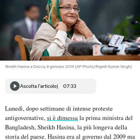
PODCAST
NEWSLETTER
I MIEI PREFERITI
Sheikh Hasina a Dacca, 6 gennaio 2014 (AP Photo/Rajesh Kumar Singh)
SHOP
Ascolta l'articolo
07:33
CALENDARIO
Lunedì, dopo settimane di intense proteste
AREA PERSONALE
antigovernative,
si è dimessa
la prima ministra del
Bangladesh, Sheikh Hasina, la più longeva della
Area Personale
storia del paese. Hasina era al governo dal 2009 ma
Newsletter