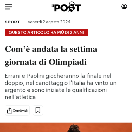
Auto
SPORT
Venerdì 2 agosto 2024
QUESTO ARTICOLO HA PIÙ DI
2 ANNI
HOME
Com’è andata la settima
Italia
Moda
giornata di Olimpiadi
Mondo
Libri
Politica
Consumismi
Errani e Paolini giocheranno la finale nel
Tecnologia
Storie/Idee
doppio, nel canottaggio l'Italia ha vinto un
Internet
Ok Boomer!
argento e sono iniziate le qualificazioni
Scienza
Media
nell'atletica
Cultura
Europa
Economia
Altrecose
Condividi
Sport
Mondiali calcio 2026