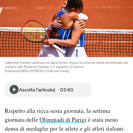
PODCAST
NEWSLETTER
I MIEI PREFERITI
Jasmine Paolini abbraccia Sara Errani dopo la vittoria della semifinale sul
campo del Roland Garros, il 2 agosto (Corinne
SHOP
Dubreuil/ABACAPRESS.COM via Ansa)
Ascolta l'articolo
03:40
CALENDARIO
AREA PERSONALE
Rispetto alla ricca sesta giornata, la settima
giornata delle
Olimpiadi di Parigi
è stata meno
Area Personale
densa di medaglie per le atlete e gli atleti italiani:
Newsletter