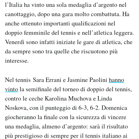
l’Italia ha vinto una sola medaglia d’argento nel
Notifiche mobile
canottaggio, dopo una gara molto combattuta. Ha
Regala il Post
Hai bisogno di aiuto?
anche ottenuto importanti qualificazioni nel
Esci
doppio femminile del tennis e nell’atletica leggera.
Venerdì sono infatti iniziate le gare di atletica, che
da sempre sono tra quelle che riscuotono più
interesse.
Nel tennis Sara Errani e Jasmine Paolini
hanno
vinto
la semifinale del torneo di doppio del tennis,
contro le ceche Karolina Muchova e Linda
Noskova, con il punteggio di 6-3, 6-2. Domenica
giocheranno la finale con la sicurezza di vincere
una medaglia, almeno d’argento: sarà il risultato
più prestigioso di sempre per il tennis italiano ai