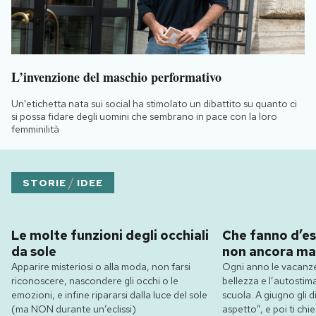
L’invenzione del maschio performativo
Un'etichetta nata sui social ha stimolato un dibattito su quanto ci
si possa fidare degli uomini che sembrano in pace con la loro
femminilità
/
STORIE
IDEE
Le molte funzioni degli occhiali
Che fanno d’es
da sole
non ancora ma
Apparire misteriosi o alla moda, non farsi
Ogni anno le vacanze
riconoscere, nascondere gli occhi o le
bellezza e l’autostim
emozioni, e infine ripararsi dalla luce del sole
scuola. A giugno gli dic
(ma NON durante un’eclissi)
aspetto”, e poi ti ch