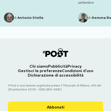
settembre
di
Antonio Stella
di
Gemma R
Chi siamo
Pubblicità
Privacy
Gestisci le preferenze
Condizioni d'uso
Dichiarazione di accessibilità
Il Post è una testata registrata presso il Tribunale di Milano, 419 del
28 settembre 2009 - ISSN 2610-9980
Abbonati