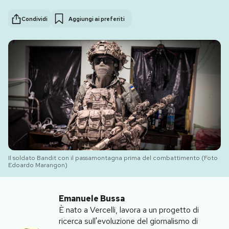
Condividi
Aggiungi ai preferiti
PODCAST
NEWSLETTER
I MIEI PREFERITI
SHOP
CALENDARIO
Il soldato Bandit con il passamontagna prima del combattimento (Foto
Edoardo Marangon)
AREA PERSONALE
Emanuele Bussa
È nato a Vercelli, lavora a un progetto di
Area Personale
ricerca sull'evoluzione del giornalismo di
Newsletter