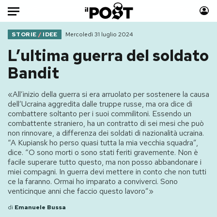
Auto
STORIE
/
IDEE
Mercoledì 31 luglio 2024
L’ultima guerra del soldato
HOME
Bandit
Italia
Moda
«All’inizio della guerra si era arruolato per sostenere la causa
Mondo
Libri
dell’Ucraina aggredita dalle truppe russe, ma ora dice di
Politica
Consumismi
combattere soltanto per i suoi commilitoni. Essendo un
combattente straniero, ha un contratto di sei mesi che può
Tecnologia
Storie/Idee
non rinnovare, a differenza dei soldati di nazionalità ucraina.
Internet
Ok Boomer!
“A Kupiansk ho perso quasi tutta la mia vecchia squadra”,
Scienza
Media
dice. “O sono morti o sono stati feriti gravemente. Non è
facile superare tutto questo, ma non posso abbandonare i
Cultura
Europa
miei compagni. In guerra devi mettere in conto che non tutti
Economia
Altrecose
ce la faranno. Ormai ho imparato a conviverci. Sono
venticinque anni che faccio questo lavoro”»
Sport
Mondiali calcio 2026
di
Emanuele Bussa