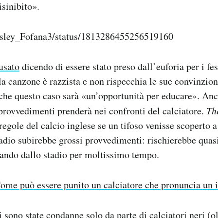
sinibito».
esley_Fofana3/status/1813286455256519160
cusato
dicendo di essere stato preso dall’euforia per i fe
 canzone è razzista e non rispecchia le sue convinzioni
che questo caso sarà «un’opportunità per educare». Anc
 provvedimenti prenderà nei confronti del calciatore.
Th
 regole del calcio inglese se un tifoso venisse scoperto 
tadio subirebbe grossi provvedimenti: rischierebbe quas
bando dallo stadio per moltissimo tempo.
ome può essere punito un calciatore che pronuncia un i
sono state condanne solo da parte di calciatori neri (ol