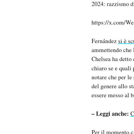
2024: razzismo di
https://x.com/W
Fernández
si è s
ammettendo che la
Chelsea ha detto 
chiaro se e quali
notare che per le
del genere allo s
essere messo al 
– Leggi anche:
C
Per il momento ci 