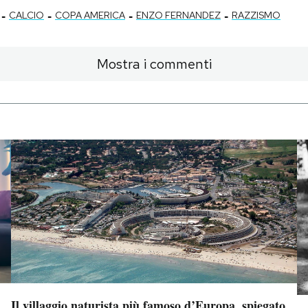
-
-
-
-
CALCIO
COPA AMERICA
ENZO FERNANDEZ
RAZZISMO
Mostra i commenti
Il villaggio naturista più famoso d’Europa, spiegato