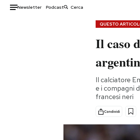
Newsletter
Podcast
Auto
QUESTO ARTICOLO
Il caso 
HOME
Italia
Moda
argenti
Mondo
Libri
Politica
Consumismi
Il calciatore 
Tecnologia
Storie/Idee
e i compagni d
Internet
Ok Boomer!
francesi neri
Scienza
Media
Cultura
Europa
Condividi
Economia
Altrecose
Sport
Mondiali calcio 2026