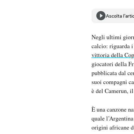
Notifiche mobile
Regala il Post
Ascolta l'arti
Hai bisogno di aiuto?
Esci
Negli ultimi gior
calcio: riguarda 
vittoria della C
giocatori della F
pubblicata dal ce
suoi compagni ca
è del Camerun, il
È una canzone nata
quale l’Argentina 
origini africane d