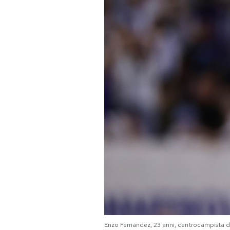
PODCAST
NEWSLETTER
I MIEI PREFERITI
SHOP
CALENDARIO
AREA PERSONALE
Area Personale
Newsletter
Enzo Fernández, 23 anni, centrocampista 