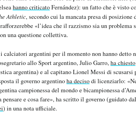
elsea
hanno criticato
Fernández): un fatto che è visto 
he Athletic
, secondo cui la mancata presa di posizione d
 rafforzerebbe «l’idea che il razzismo sia un problema s
on una questione collettiva.
i calciatori argentini per il momento non hanno detto n
tosegretario allo Sport argentino, Julio Garro,
ha chiesto
stica argentina) e al capitano Lionel Messi di scusarsi p
isposta il governo argentino
ha deciso
di licenziarlo: «N
rgentina campionessa del mondo e bicampionessa d’Ame
pensare e cosa fare», ha scritto il governo (guidato dal
ei
) in una nota ufficiale.