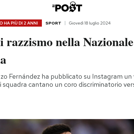
 HA PIÙ DI
2 ANNI
SPORT
Giovedì 18 luglio 2024
di razzismo nella Nazionale
na
Enzo Fernández ha pubblicato su Instagram un vi
i squadra cantano un coro discriminatorio verso