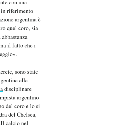
ente con una
 in riferimento
azione argentina è
ro quel coro, sia
à abbastanza
a il fatto che i
peggio».
crete, sono state
gentina alla
ra
disciplinare
ampista argentino
o del coro e lo si
dra del Chelsea,
Il calcio nel