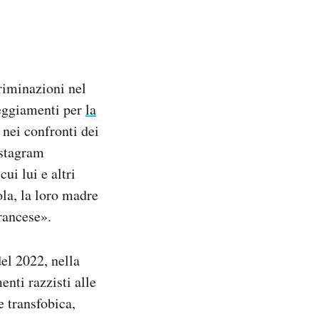
riminazioni nel
steggiamenti per
la
 nei confronti dei
nstagram
ui lui e altri
la, la loro madre
francese».
del 2022, nella
enti razzisti alle
e transfobica,