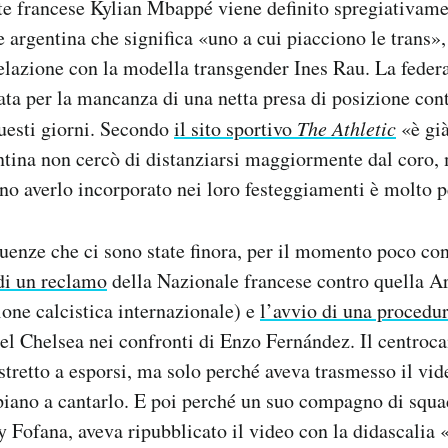
te francese Kylian Mbappé viene definito spregiativam
e argentina che significa «uno a cui piacciono le trans»,
relazione con la modella transgender Ines Rau. La feder
cata per la mancanza di una netta presa di posizione cont
uesti giorni. Secondo
il sito sportivo
The Athletic
«è gi
ntina non cercò di distanziarsi maggiormente dal coro, m
no averlo incorporato nei loro festeggiamenti è molto 
enze che ci sono state finora, per il momento poco con
di un reclamo
della Nazionale francese contro quella Ar
one calcistica internazionale) e
l’avvio di una procedu
del Chelsea nei confronti di Enzo Fernández. Il centroc
stretto a esporsi, ma solo perché aveva trasmesso il vide
iano a cantarlo. E poi perché un suo compagno di squa
y Fofana, aveva ripubblicato il video con la didascalia «