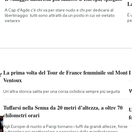
La
A Cap d'Agde c'è chi va per stare nudo e chi per dedicarsi al
È 
libertinaggio: tutti sono attratti da un posto in cui «è vietato
pe
vietare»
r
La prima volta del Tour de France femminile sul Mont
I
Ventoux
W
Un'altra storica salita per una corsa ciclistica sempre più seguita
Tuffarsi nella Senna da 20 metri d’altezza, a oltre 70
U
chilometri orari
f
Agli Europei di nuoto a Parigi tornano i tuffi da grandi altezze, forse
la disciplina più spettacolare e pericolosa della manifestazione