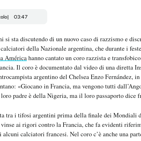
colo
03:47
ni si sta discutendo di un nuovo caso di razzismo e disc
i calciatori della Nazionale argentina, che durante i fe
opa América
hanno cantato un coro razzista e transfobico
rancia. Il coro è documentato dal video di una diretta I
ntrocampista argentino del Chelsea Enzo Fernández, in c
ntano: «Giocano in Francia, ma vengono tutti dall’Ango
 loro padre è della Nigeria, ma il loro passaporto dice 
 tra i tifosi argentini prima della finale dei Mondiali 
vinse ai rigori contro la Francia, che fa evidenti riferim
i alcuni calciatori francesi. Nel coro c’è anche una part