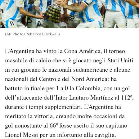
PODCAST
NEWSLETTER
(AP Photo/Rebecca Blackwell)
L’Argentina ha vinto la Copa América, il torneo
I MIEI PREFERITI
maschile di calcio che si è giocato negli Stati Uniti
in cui giocano le nazionali sudamericane e alcune
SHOP
nazionali del Centro e del Nord America: ha
battuto in finale per 1 a 0 la Colombia, con un gol
CALENDARIO
dell’attaccante dell’Inter
Lautaro Martínez al 112º,
durante i tempi supplementari. L’Argentina ha
AREA PERSONALE
meritato la vittoria, creando molte occasioni da
gol nonostante al 66º fosse uscito il suo capitano
Area Personale
Lionel Messi per un infortunio alla caviglia.
Newsletter