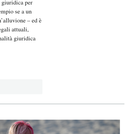
 giuridica per
sempio se a un
’alluvione – ed è
ali attuali,
alità giuridica