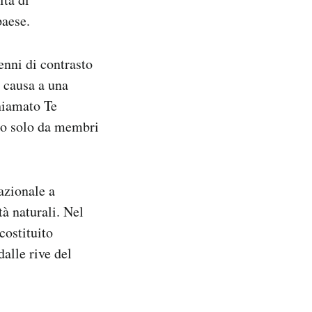
paese.
enni di contrasto
e causa a una
chiamato Te
to solo da membri
azionale a
tà naturali. Nel
costituito
alle rive del