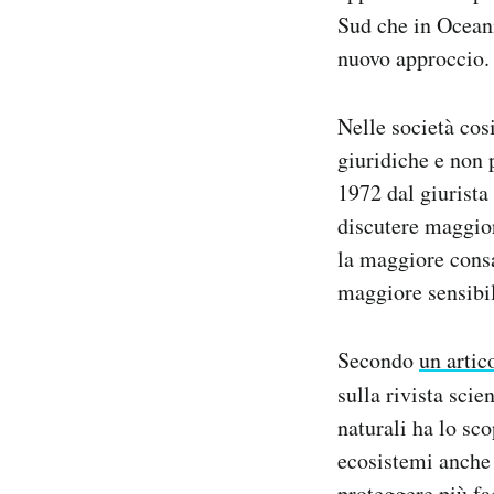
Sud che in Oceani
nuovo approccio.
Nelle società cos
giuridiche e non 
1972 dal giurista
discutere maggior
la maggiore consa
maggiore sensibil
Secondo
un artic
sulla rivista scie
naturali ha lo sco
ecosistemi anche
proteggere più fa