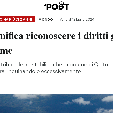
 HA PIÙ DI
2 ANNI
MONDO
Venerdì 12 luglio 2024
nifica riconoscere i diritti 
ume
tribunale ha stabilito che il comune di Quito ha
a, inquinandolo eccessivamente