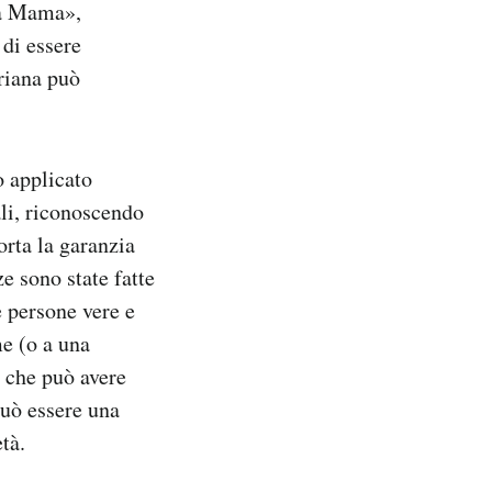
ha Mama»,
 di essere
riana può
o applicato
ali, riconoscendo
orta la garanzia
e sono state fatte
e persone vere e
me (o a una
 che può avere
può essere una
età.