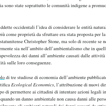
a sono state soprattutto le comunità indigene a promu
iddette occidentali l’idea di considerare le entità natur
più come proprietà da sfruttare era stata proposta per la
 statunitense Christopher Stone, ma solo di recente se 
mente sia nell’ambito dell’ambientalismo che in quello 
pevolezza dei danni all’ambiente causati dalle attività
ità sulle loro conseguenze.
olo
di tre studiose di economia dell’ambiente pubblica
ntifica
Ecological Economics
, l’attribuzione di nuovi dir
po di permettere ai cittadini di intentare azioni legali i
 quando un danno ambientale non causa danni alle pers
cilmente gli ambienti naturali dai danni causati da attiv