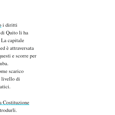
o
i diritti
di Quito li ha
 La capitale
ed è attraversata
uesti e scorre per
mba.
come scarico
livello di
atici.
a Costituzione
trodurli.