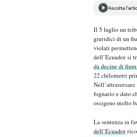
Notifiche mobile
Ascolta l'arti
Regala il Post
Hai bisogno di aiuto?
Il 5 luglio un tr
Esci
giuridici di un f
violati permetten
dell’Ecuador si t
da decine di fium
22 chilometri pri
Nell’attraversare 
fognario e dato c
ossigeno molto ba
La sentenza in fa
dell’Ecuador
rico