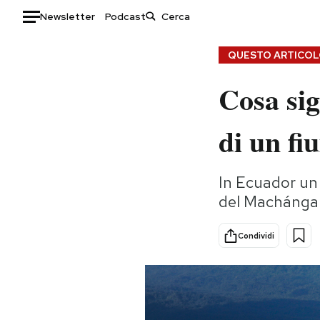
Newsletter
Podcast
Auto
QUESTO ARTICOLO
Cosa sig
HOME
Italia
Moda
di un fi
Mondo
Libri
Politica
Consumismi
In Ecuador un 
Tecnologia
Storie/Idee
del Machángar
Internet
Ok Boomer!
Scienza
Media
Condividi
Cultura
Europa
Economia
Altrecose
Sport
Mondiali calcio 2026