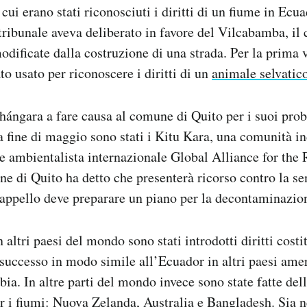
cui erano stati riconosciuti i diritti di un fiume in Ecua
ribunale aveva deliberato in favore del Vilcabamba, il c
modificate dalla costruzione di una strada. Per la prima 
ato usato per riconoscere i diritti di un
animale selvatic
ángara a fare causa al comune di Quito per i suoi prob
 fine di maggio sono stati i Kitu Kara, una comunità i
e ambientalista internazionale Global Alliance for the 
 di Quito ha detto che presenterà ricorso contro la se
’appello deve preparare un piano per la decontaminazio
altri paesi del mondo sono stati introdotti diritti costi
È successo in modo simile all’Ecuador in altri paesi amer
a. In altre parti del mondo invece sono state fatte dell
 i fiumi: Nuova Zelanda, Australia e Bangladesh. Sia n