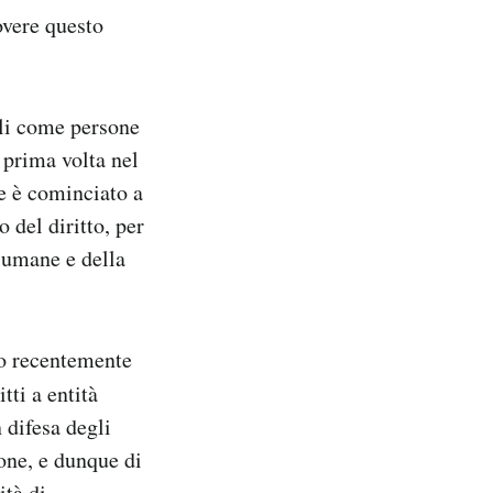
overe questo
ali come persone
 prima volta nel
ne è cominciato a
del diritto, per
 umane e della
to recentemente
itti a entità
n difesa degli
one, e dunque di
ità di