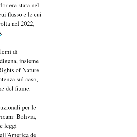
dor era stata nel
ui flusso e le cui
volta nel 2022,
o
.
lemi di
ndigena, insieme
Rights of Nature
ntenza sul caso,
ne del fiume.
tuzionali per le
icani: Bolivia,
e leggi
ell’America del