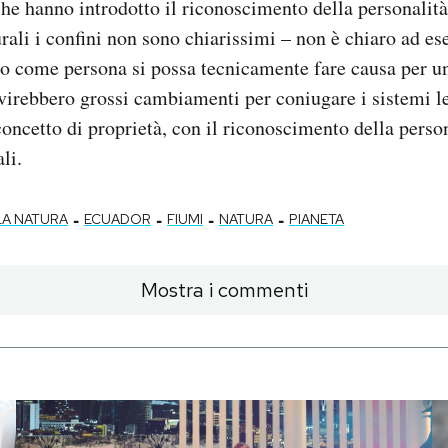
he hanno introdotto il riconoscimento della personalità
urali i confini non sono chiarissimi – non è chiaro ad e
o come persona si possa tecnicamente fare causa per un
virebbero grossi cambiamenti per coniugare i sistemi leg
concetto di proprietà, con il riconoscimento della person
li.
-
-
-
-
LLA NATURA
ECUADOR
FIUMI
NATURA
PIANETA
Mostra i commenti