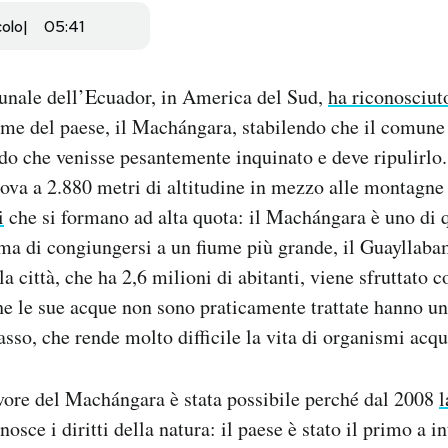
colo
05:41
ibunale dell’Ecuador, in America del Sud,
ha riconosciut
iume del paese, il Machángara, stabilendo che il comune 
do che venisse pesantemente inquinato e deve ripulirlo.
rova a 2.880 metri di altitudine in mezzo alle montagne 
i
che si formano ad alta quota: il Machángara è uno di q
ma di congiungersi a un fiume più grande, il Guayllaba
la città, che ha 2,6 milioni di abitanti, viene sfruttato 
he le sue acque non sono praticamente trattate hanno un 
sso, che rende molto difficile la vita di organismi acqu
vore del Machángara è stata possibile perché dal 2008
l
nosce i diritti della natura: il paese è stato il primo a in