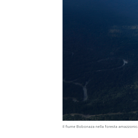
PODCAST
NEWSLETTER
I MIEI PREFERITI
SHOP
CALENDARIO
AREA PERSONALE
Area Personale
Il fiume Bobonaza nella foresta amazzonic
Newsletter