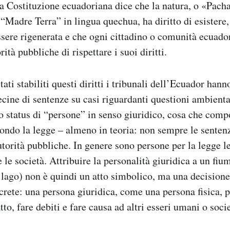
la Costituzione ecuadoriana dice che la natura, o «Pac
 “Madre Terra” in lingua quechua, ha diritto di esistere,
ssere rigenerata e che ogni cittadino o comunità ecuado
rità pubbliche di rispettare i suoi diritti.
ti stabiliti questi diritti i tribunali dell’Ecuador hann
decine di sentenze su casi riguardanti questioni ambient
 lo status di “persone” in senso giuridico, cosa che comp
econdo la legge – almeno in teoria: non sempre le sentenz
autorità pubbliche. In genere sono persone per la legge l
 le società. Attribuire la personalità giuridica a un fiu
lago) non è quindi un atto simbolico, ma una decisione
crete: una persona giuridica, come una persona fisica, 
tto, fare debiti e fare causa ad altri esseri umani o soci