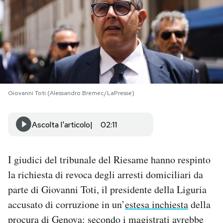
PODCAST
NEWSLETTER
I MIEI PREFERITI
Giovanni Toti (Alessandro Bremec/LaPresse)
SHOP
Ascolta l'articolo
02:11
CALENDARIO
I giudici del tribunale del Riesame hanno respinto
la richiesta di revoca degli arresti domiciliari da
AREA PERSONALE
parte di Giovanni Toti, il presidente della Liguria
accusato di corruzione in un’
estesa inchiesta
della
Area Personale
procura di Genova: secondo i magistrati avrebbe
Newsletter