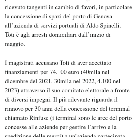
Notifiche mobile
ricevuto tangenti in cambio di favori, in particolare
Regala il Post
la
concessione di spazi del porto di Genova
Hai bisogno di aiuto?
all’azienda di servizi portuali di Aldo Spinelli.
Esci
Toti è agli arresti domiciliari dall’inizio di
maggio.
I magistrati accusano Toti di aver accettato
finanziamenti per 74.100 euro (40mila nel
dicembre del 2021, 30mila nel 2022, 4.100 nel
2023) attraverso il suo comitato elettorale a fronte
di diversi impegni. Il più rilevante riguarda il
rinnovo per 30 anni della concessione del terminal
chiamato Rinfuse (i terminal sono le aree del porto
concesse alle aziende per gestire l’arrivo e la
spedizione delle merci) a un’azienda partecipata