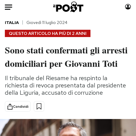
Auto
ITALIA
Giovedì 11 luglio 2024
QUESTO ARTICOLO HA PIÙ DI
2 ANNI
HOME
Sono stati confermati gli arresti
Italia
Moda
domiciliari per Giovanni Toti
Mondo
Libri
Politica
Consumismi
Il tribunale del Riesame ha respinto la
Tecnologia
Storie/Idee
richiesta di revoca presentata dal presidente
Internet
Ok Boomer!
della Liguria, accusato di corruzione
Scienza
Media
Cultura
Europa
Condividi
Economia
Altrecose
Sport
Mondiali calcio 2026