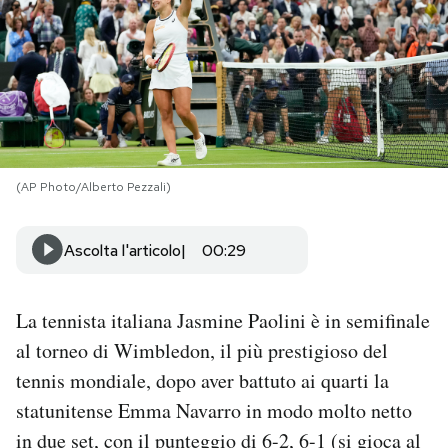
PODCAST
NEWSLETTER
I MIEI PREFERITI
(AP Photo/Alberto Pezzali)
SHOP
Ascolta l'articolo
00:29
CALENDARIO
La tennista italiana Jasmine Paolini è in semifinale
al torneo di Wimbledon, il più prestigioso del
AREA PERSONALE
tennis mondiale, dopo aver battuto ai quarti la
statunitense Emma Navarro in modo molto netto
Area Personale
in due set, con il punteggio di 6-2, 6-1 (si gioca al
Newsletter