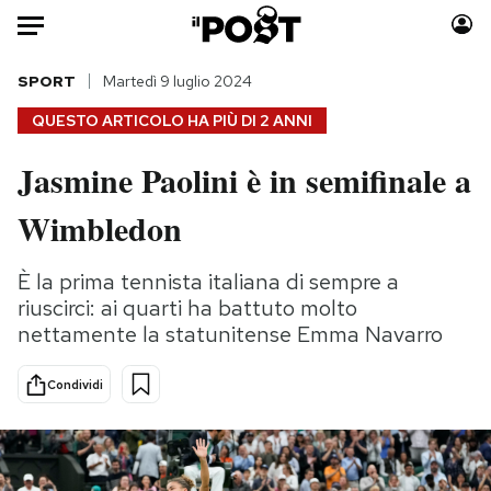
Auto
SPORT
Martedì 9 luglio 2024
QUESTO ARTICOLO HA PIÙ DI
2 ANNI
HOME
Jasmine Paolini è in semifinale a
Italia
Moda
Wimbledon
Mondo
Libri
Politica
Consumismi
È la prima tennista italiana di sempre a
Tecnologia
Storie/Idee
riuscirci: ai quarti ha battuto molto
Internet
Ok Boomer!
nettamente la statunitense Emma Navarro
Scienza
Media
Cultura
Europa
Condividi
Economia
Altrecose
Sport
Mondiali calcio 2026