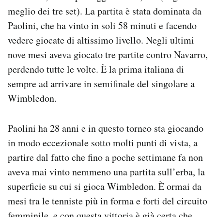
Notifiche mobile
meglio dei tre set). La partita è stata dominata da
Regala il Post
Paolini, che ha vinto in soli 58 minuti e facendo
Hai bisogno di aiuto?
vedere giocate di altissimo livello. Negli ultimi
Esci
nove mesi aveva giocato tre partite contro Navarro,
perdendo tutte le volte. È la prima italiana di
sempre ad arrivare in semifinale del singolare a
Wimbledon.
Paolini ha 28 anni e in questo torneo sta giocando
in modo eccezionale sotto molti punti di vista, a
partire dal fatto che fino a poche settimane fa non
aveva mai vinto nemmeno una partita sull’erba, la
superficie su cui si gioca Wimbledon. È ormai da
mesi tra le tenniste più in forma e forti del circuito
femminile, e con questa vittoria è già certa che