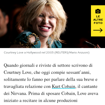
PODCAST
LE
ALTRE
FOTO
NEWSLETTER
I MIEI PREFERITI
Courtney Love a Hollywood nel 2005 (REUTERS/Mario Anzuoni)
SHOP
Quando giornali e riviste di settore scrivono di
CALENDARIO
Courtney Love, che oggi compie sessant’anni,
solitamente lo fanno per parlare della sua breve e
travagliata relazione con
Kurt Cobain
, il cantante
AREA PERSONALE
dei Nirvana. Prima di sposare Cobain, Love aveva
Area Personale
iniziato a recitare in alcune produzioni
Newsletter