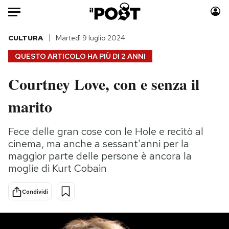
Auto
CULTURA
Martedì 9 luglio 2024
QUESTO ARTICOLO HA PIÙ DI
2 ANNI
HOME
Courtney Love, con e senza il
Italia
Moda
marito
Mondo
Libri
Politica
Consumismi
Fece delle gran cose con le Hole e recitò al
Tecnologia
Storie/Idee
cinema, ma anche a sessant'anni per la
Internet
Ok Boomer!
maggior parte delle persone è ancora la
Scienza
Media
moglie di Kurt Cobain
Cultura
Europa
Economia
Altrecose
Condividi
Sport
Mondiali calcio 2026