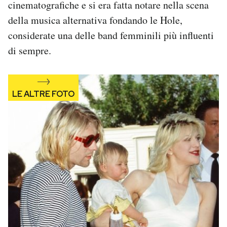
cinematografiche e si era fatta notare nella scena
Notifiche mobile
della musica alternativa fondando le Hole,
Regala il Post
considerate una delle band femminili più influenti
Hai bisogno di aiuto?
Esci
di sempre.