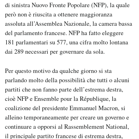
di sinistra Nuovo Fronte Popolare (NFP), la quale
Notifiche mobile
però non è riuscita a ottenere maggioranza
Regala il Post
Hai bisogno di aiuto?
assoluta all’Assemblea Nazionale, la camera bassa
Esci
del parlamento francese. NFP ha fatto eleggere
181 parlamentari su 577, una cifra molto lontana
dai 289 necessari per governare da sola.
Per questo motivo da qualche giorno si sta
parlando molto della possibilità che tutti o alcuni
partiti che non fanno parte dell’estrema destra,
cioè NFP e Ensemble pour la République, la
coalizione del presidente Emmanuel Macron, si
alleino temporaneamente per creare un governo e
continuare a opporsi al Rassemblement National,
il principale partito francese di estrema destra,