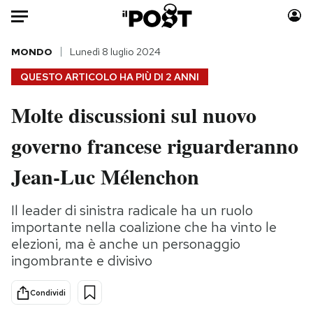
Auto
MONDO
Lunedì 8 luglio 2024
QUESTO ARTICOLO HA PIÙ DI
2 ANNI
HOME
Molte discussioni sul nuovo
Italia
Moda
governo francese riguarderanno
Mondo
Libri
Politica
Consumismi
Jean-Luc Mélenchon
Tecnologia
Storie/Idee
Internet
Ok Boomer!
Il leader di sinistra radicale ha un ruolo
Scienza
Media
importante nella coalizione che ha vinto le
Cultura
Europa
elezioni, ma è anche un personaggio
ingombrante e divisivo
Economia
Altrecose
Sport
Mondiali calcio 2026
Condividi