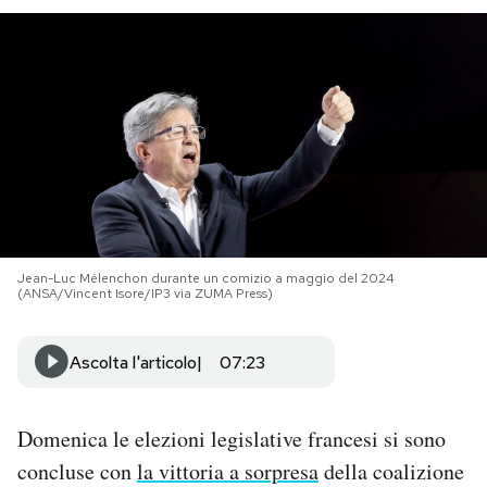
PODCAST
NEWSLETTER
I MIEI PREFERITI
SHOP
Jean-Luc Mélenchon durante un comizio a maggio del 2024
(ANSA/Vincent Isore/IP3 via ZUMA Press)
CALENDARIO
Ascolta l'articolo
07:23
AREA PERSONALE
Domenica le elezioni legislative francesi si sono
Area Personale
concluse con
la vittoria a sorpresa
della coalizione
Newsletter