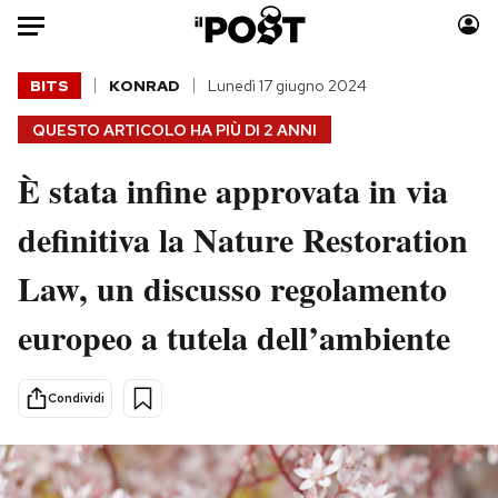
Auto
BITS
KONRAD
Lunedì 17 giugno 2024
QUESTO ARTICOLO HA PIÙ DI
2 ANNI
HOME
È stata infine approvata in via
Italia
Moda
Mondo
Libri
definitiva la Nature Restoration
Politica
Consumismi
Law, un discusso regolamento
Tecnologia
Storie/Idee
Internet
Ok Boomer!
europeo a tutela dell’ambiente
Scienza
Media
Cultura
Europa
Condividi
Economia
Altrecose
Sport
Mondiali calcio 2026