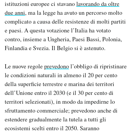
istituzioni europee ci stavano
lavorando da oltre
Notifiche mobile
due anni
, ma la legge ha avuto un percorso molto
Regala il Post
Hai bisogno di aiuto?
complicato a causa delle resistenze di molti partiti
Esci
e paesi. A questa votazione l’Italia ha votato
contro, insieme a Ungheria, Paesi Bassi, Polonia,
Finlandia e Svezia. Il Belgio si è astenuto.
Le nuove regole
prevedono
l’obbligo di ripristinare
le condizioni naturali in almeno il 20 per cento
della superficie terrestre e marina dei territori
dell’Unione entro il 2030 (e il 30 per cento di
territori selezionati), in modo da impedirne lo
sfruttamento commerciale; prevedono anche di
estendere gradualmente la tutela a tutti gli
ecosistemi scelti entro il 2050. Saranno