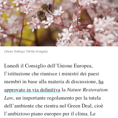
PODCAST
NEWSLETTER
I MIEI PREFERITI
(Sean Gallup/ Getty Images)
SHOP
Lunedì il Consiglio dell’Unione Europea,
l’istituzione che riunisce i ministri dei paesi
CALENDARIO
membri in base alla materia di discussione,
ha
approvato in via definitiva
la
Nature Restoration
Law
, un importante regolamento per la tutela
AREA PERSONALE
dell’ambiente che rientra nel Green Deal, cioè
Area Personale
l’ambizioso piano europeo per il clima. Le
Newsletter