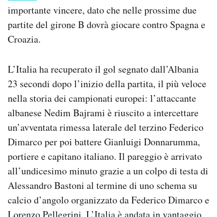
Notifiche mobile
importante vincere, dato che nelle prossime due
Regala il Post
partite del girone B dovrà giocare contro Spagna e
Hai bisogno di aiuto?
Croazia.
Esci
L’Italia ha recuperato il gol segnato dall’Albania
23 secondi dopo l’inizio della partita, il più veloce
nella storia dei campionati europei: l’attaccante
albanese Nedim Bajrami è riuscito a intercettare
un’avventata rimessa laterale del terzino Federico
Dimarco per poi battere Gianluigi Donnarumma,
portiere e capitano italiano. Il pareggio è arrivato
all’undicesimo minuto grazie a un colpo di testa di
Alessandro Bastoni al termine di uno schema su
calcio d’angolo organizzato da Federico Dimarco e
Lorenzo Pellegrini. L’Italia è andata in vantaggio