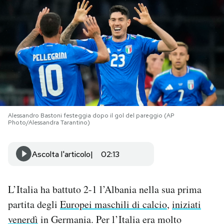
PODCAST
NEWSLETTER
I MIEI PREFERITI
Alessandro Bastoni festeggia dopo il gol del pareggio (AP
SHOP
Photo/Alessandra Tarantino)
CALENDARIO
Ascolta l'articolo
02:13
AREA PERSONALE
L’Italia ha battuto 2-1 l’Albania nella sua prima
partita degli
Europei maschili di calcio
,
iniziati
Area Personale
venerdì
in Germania. Per l’Italia era molto
Newsletter