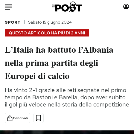
Auto
SPORT
Sabato 15 giugno 2024
QUESTO ARTICOLO HA PIÙ DI
2 ANNI
HOME
L’Italia ha battuto l’Albania
Italia
Moda
nella prima partita degli
Mondo
Libri
Politica
Consumismi
Europei di calcio
Tecnologia
Storie/Idee
Internet
Ok Boomer!
Ha vinto 2-1 grazie alle reti segnate nel primo
Scienza
Media
tempo da Bastoni e Barella, dopo aver subito
Cultura
Europa
il gol più veloce nella storia della competizione
Economia
Altrecose
Condividi
Sport
Mondiali calcio 2026