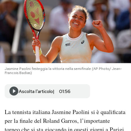
PODCAST
NEWSLETTER
I MIEI PREFERITI
Jasmine Paolini festeggia la vittoria nella semifinale (AP Photo/ Jean-
SHOP
Francois Badias)
CALENDARIO
Ascolta l'articolo
01:56
AREA PERSONALE
La tennista italiana Jasmine Paolini si è qualificata
per la finale del Roland Garros, l’importante
Area Personale
Newsletter
torneo che si sta giocando in questi giorni a Parigi,