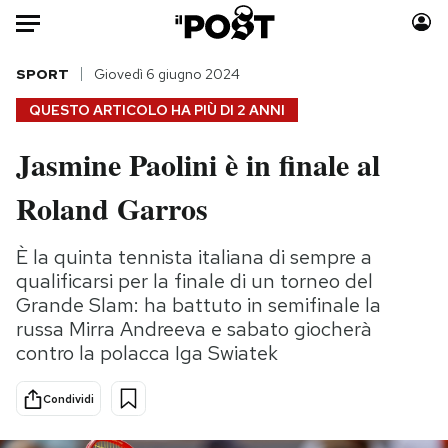
Auto
SPORT
Giovedì 6 giugno 2024
QUESTO ARTICOLO HA PIÙ DI
2 ANNI
HOME
Jasmine Paolini è in finale al
Italia
Moda
Roland Garros
Mondo
Libri
Politica
Consumismi
È la quinta tennista italiana di sempre a
Tecnologia
Storie/Idee
qualificarsi per la finale di un torneo del
Internet
Ok Boomer!
Grande Slam: ha battuto in semifinale la
Scienza
Media
russa Mirra Andreeva e sabato giocherà
Cultura
Europa
contro la polacca Iga Swiatek
Economia
Altrecose
Sport
Mondiali calcio 2026
Condividi