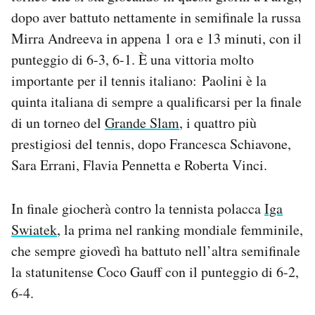
Notifiche mobile
dopo aver battuto nettamente in semifinale la russa
Regala il Post
Mirra Andreeva in appena 1 ora e 13 minuti, con il
Hai bisogno di aiuto?
punteggio di 6-3, 6-1. È una vittoria molto
Esci
importante per il tennis italiano: Paolini è la
quinta italiana di sempre a qualificarsi per la finale
di un torneo del
Grande Slam
, i quattro più
prestigiosi del tennis, dopo Francesca Schiavone,
Sara Errani, Flavia Pennetta e Roberta Vinci.
In finale giocherà contro la tennista polacca
Iga
Swiatek
, la prima nel ranking mondiale femminile,
che sempre giovedì ha battuto nell’altra semifinale
la statunitense Coco Gauff con il punteggio di 6-2,
6-4.