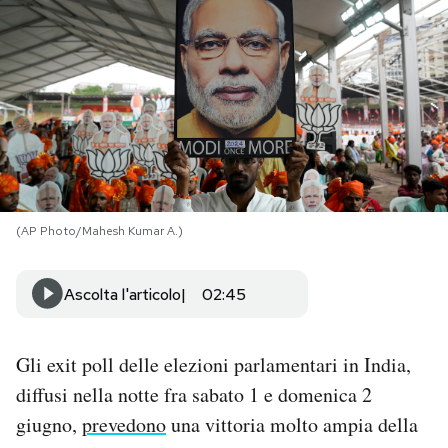
PODCAST
NEWSLETTER
I MIEI PREFERITI
(AP Photo/Mahesh Kumar A.)
SHOP
Ascolta l'articolo
02:45
CALENDARIO
Gli exit poll delle elezioni parlamentari in India,
AREA PERSONALE
diffusi nella notte fra sabato 1 e domenica 2
Area Personale
giugno,
prevedono
una vittoria molto ampia della
Newsletter