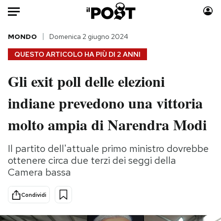
Auto
MONDO
Domenica 2 giugno 2024
QUESTO ARTICOLO HA PIÙ DI
2 ANNI
HOME
Gli exit poll delle elezioni
Italia
Moda
indiane prevedono una vittoria
Mondo
Libri
Politica
Consumismi
molto ampia di Narendra Modi
Tecnologia
Storie/Idee
Internet
Ok Boomer!
Il partito dell'attuale primo ministro dovrebbe
Scienza
Media
ottenere circa due terzi dei seggi della
Cultura
Europa
Camera bassa
Economia
Altrecose
Condividi
Sport
Mondiali calcio 2026