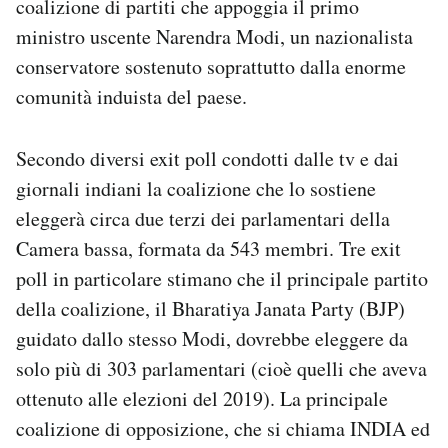
coalizione di partiti che appoggia il primo
Notifiche mobile
ministro uscente Narendra Modi, un nazionalista
Regala il Post
conservatore sostenuto soprattutto dalla enorme
Hai bisogno di aiuto?
comunità induista del paese.
Esci
Secondo diversi exit poll condotti dalle tv e dai
giornali indiani la coalizione che lo sostiene
eleggerà circa due terzi dei parlamentari della
Camera bassa, formata da 543 membri. Tre exit
poll in particolare stimano che il principale partito
della coalizione, il Bharatiya Janata Party (BJP)
guidato dallo stesso Modi, dovrebbe eleggere da
solo più di 303 parlamentari (cioè quelli che aveva
ottenuto alle elezioni del 2019). La principale
coalizione di opposizione, che si chiama INDIA ed