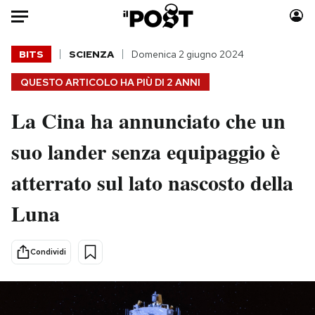
Auto
BITS
SCIENZA
Domenica 2 giugno 2024
QUESTO ARTICOLO HA PIÙ DI
2 ANNI
HOME
La Cina ha annunciato che un
Italia
Moda
Mondo
Libri
suo lander senza equipaggio è
Politica
Consumismi
atterrato sul lato nascosto della
Tecnologia
Storie/Idee
Internet
Ok Boomer!
Luna
Scienza
Media
Cultura
Europa
Condividi
Economia
Altrecose
Sport
Mondiali calcio 2026