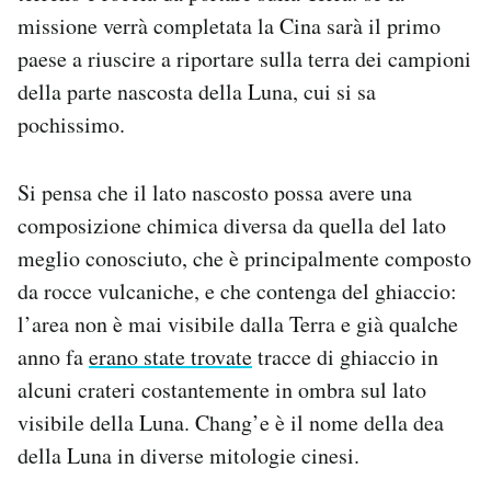
Notifiche mobile
missione verrà completata la Cina sarà il primo
Regala il Post
paese a riuscire a riportare sulla terra dei campioni
Hai bisogno di aiuto?
della parte nascosta della Luna, cui si sa
Esci
pochissimo.
Si pensa che il lato nascosto possa avere una
composizione chimica diversa da quella del lato
meglio conosciuto, che è principalmente composto
da rocce vulcaniche, e che contenga del ghiaccio:
l’area non è mai visibile dalla Terra e già qualche
anno fa
erano state trovate
tracce di ghiaccio in
alcuni crateri costantemente in ombra sul lato
visibile della Luna. Chang’e è il nome della dea
della Luna in diverse mitologie cinesi.