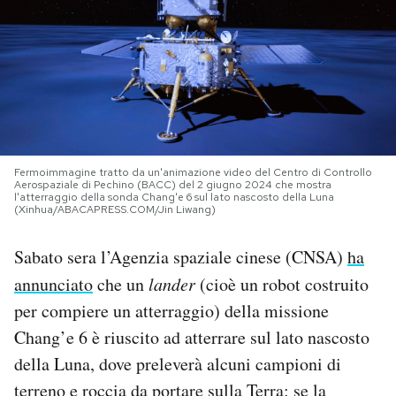
PODCAST
NEWSLETTER
I MIEI PREFERITI
Fermoimmagine tratto da un'animazione video del Centro di Controllo
Aerospaziale di Pechino (BACC) del 2 giugno 2024 che mostra
l'atterraggio della sonda Chang'e 6 sul lato nascosto della Luna
(Xinhua/ABACAPRESS.COM/Jin Liwang)
SHOP
Sabato sera l’Agenzia spaziale cinese (CNSA)
ha
CALENDARIO
annunciato
che un
lander
(cioè un robot costruito
per compiere un atterraggio) della missione
AREA PERSONALE
Chang’e 6 è riuscito ad atterrare sul lato nascosto
della Luna, dove preleverà alcuni campioni di
Area Personale
terreno e roccia da portare sulla Terra: se la
Newsletter