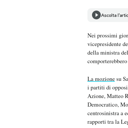
Notifiche mobile
Regala il Post
Ascolta l'arti
Hai bisogno di aiuto?
Esci
Nei prossimi gior
vicepresidente de
della ministra de
comporterebbero l
La mozione
su Sa
i partiti di oppos
Azione, Matteo Ri
Democratico, Mov
centrosinistra a 
rapporti tra la Le