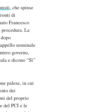
nisti
, che spinse
ronti di
enato Francesco
 procedura. La
, dopo
n appello nominale
intero governo,
aula e dicono “Sì”
one palese, in cui
ento dei
oni del proprio
e del PCI e le