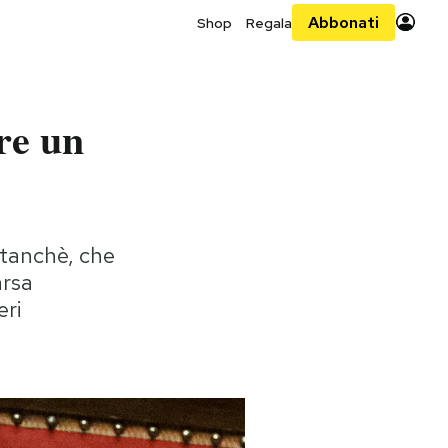
Abbonati
Shop
Regala
re un
ntanchè, che
arsa
eri