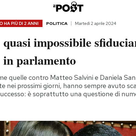
 HA PIÙ DI
2 ANNI
POLITICA
Martedì 2 aprile 2024
 quasi impossibile sfiducia
o in parlamento
me quelle contro Matteo Salvini e Daniela Sa
e nei prossimi giorni, hanno sempre avuto sc
 successo: è soprattutto una questione di num