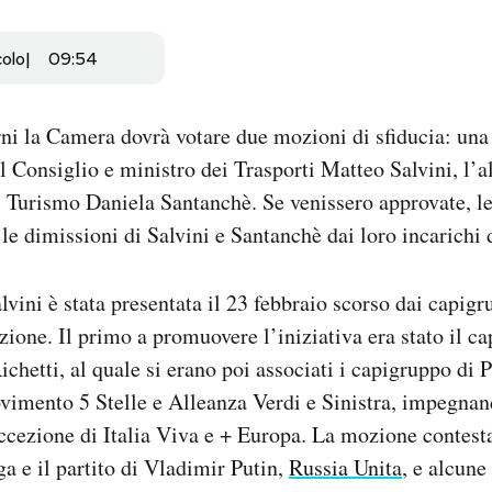
colo
09:54
ni la Camera dovrà votare due mozioni di sfiducia: una 
l Consiglio e ministro dei Trasporti Matteo Salvini, l’al
l Turismo Daniela Santanchè. Se venissero approvate, l
e dimissioni di Salvini e Santanchè dai loro incarichi 
lvini è stata presentata il 23 febbraio scorso dai capigru
izione. Il primo a promuovere l’iniziativa era stato il c
chetti, al quale si erano poi associati i capigruppo di P
imento 5 Stelle e Alleanza Verdi e Sinistra, impegnand
eccezione di Italia Viva e + Europa. La mozione contesta
ga e il partito di Vladimir Putin,
Russia Unita
, e alcune