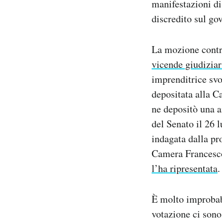
manifestazioni di
discredito sul gov
La mozione contr
vicende giudiziar
imprenditrice svo
depositata alla C
ne depositò una 
del Senato il 26 
indagata dalla pr
Camera Francesco 
l’ha ripresentata
.
È molto improbabi
votazione ci sono 