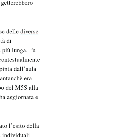
 getterebbero
se delle
diverse
tà di
e più lunga. Fu
 contestualmente
pinta dall’aula
antanchè era
po del M5S alla
ha aggiornata e
to l’esito della
a individuali