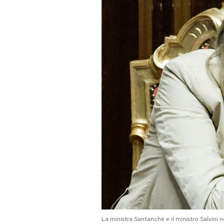
PODCAST
NEWSLETTER
I MIEI PREFERITI
SHOP
CALENDARIO
AREA PERSONALE
Area Personale
Newsletter
La ministra Santanchè e il ministro Salvini