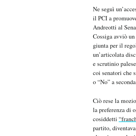
Ne seguì un’acces
il PCI a promuove
Andreotti al Sena
Cossiga avviò un
giunta per il reg
un’articolata dis
e scrutinio palese
coi senatori che 
o “No” a seconda
Ciò rese la mozion
la preferenza di 
cosiddetti
“franch
partito, diventav