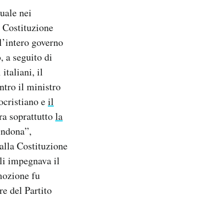
uale nei
a Costituzione
l’intero governo
, a seguito di
italiani, il
tro il ministro
ocristiano e
il
era soprattutto
la
indona”,
alla Costituzione
ali impegnava il
mozione fu
re del Partito