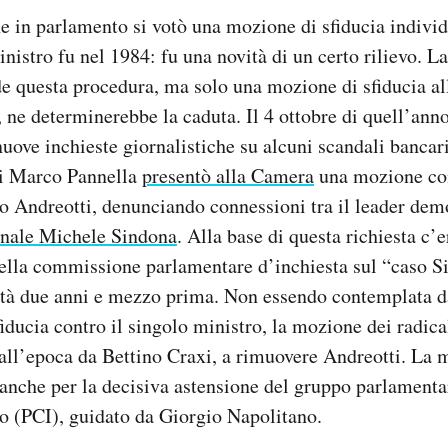
e in parlamento si votò una mozione di sfiducia individ
inistro fu nel 1984: fu una novità di un certo rilievo. L
de questa procedura, ma solo una mozione di sfiducia al
, ne determinerebbe la caduta. Il 4 ottobre di quell’anno
uove inchieste giornalistiche su alcuni scandali bancari 
di Marco Pannella
presentò alla Camera
una mozione con
io Andreotti, denunciando connessioni tra il leader dem
inale Michele Sindona
. Alla base di questa richiesta c’
ella commissione parlamentare d’inchiesta sul “caso S
altà due anni e mezzo prima. Non essendo contemplata d
sfiducia contro il singolo ministro, la mozione dei radic
all’epoca da Bettino Craxi, a rimuovere Andreotti. La 
, anche per la decisiva astensione del gruppo parlamenta
o (PCI), guidato da Giorgio Napolitano.