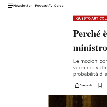
Newsletter
Podcast
Auto
QUESTO ARTICOLO
Perché è
HOME
Italia
Moda
ministr
Mondo
Libri
Politica
Consumismi
Le mozioni co
Tecnologia
Storie/Idee
verranno votat
Internet
Ok Boomer!
probabilità di
Scienza
Media
Cultura
Europa
Condividi
Economia
Altrecose
Sport
Mondiali calcio 2026