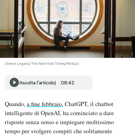
PODCAST
NEWSLETTER
I MIEI PREFERITI
(Steve Legato/The New York Times/Redux)
SHOP
Ascolta l'articolo
08:42
CALENDARIO
Quando,
a fine febbraio
, ChatGPT, il chatbot
AREA PERSONALE
intelligente di OpenAI, ha cominciato a dare
risposte senza senso e impiegare moltissimo
Area Personale
tempo per svolgere compiti che solitamente
Newsletter