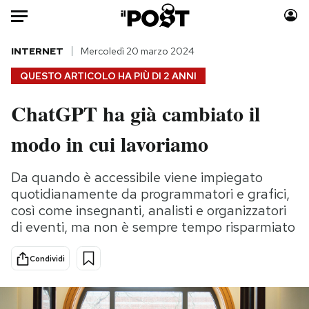
Auto
INTERNET
Mercoledì 20 marzo 2024
QUESTO ARTICOLO HA PIÙ DI
2 ANNI
HOME
ChatGPT ha già cambiato il
Italia
Moda
modo in cui lavoriamo
Mondo
Libri
Politica
Consumismi
Da quando è accessibile viene impiegato
Tecnologia
Storie/Idee
quotidianamente da programmatori e grafici,
Internet
Ok Boomer!
così come insegnanti, analisti e organizzatori
Scienza
Media
di eventi, ma non è sempre tempo risparmiato
Cultura
Europa
Economia
Altrecose
Condividi
Sport
Mondiali calcio 2026