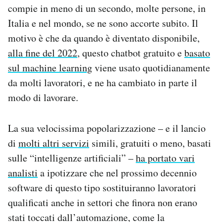
compie in meno di un secondo, molte persone, in
Notifiche mobile
Regala il Post
Italia e nel mondo, se ne sono accorte subito. Il
Hai bisogno di aiuto?
motivo è che da quando è diventato disponibile,
Esci
alla fine del 2022
, questo chatbot gratuito e
basato
sul machine learning
viene usato quotidianamente
da molti lavoratori, e ne ha cambiato in parte il
modo di lavorare.
La sua velocissima popolarizzazione – e il lancio
di
molti altri servizi
simili, gratuiti o meno, basati
sulle “intelligenze artificiali” –
ha portato vari
analisti
a ipotizzare che nel prossimo decennio
software di questo tipo sostituiranno lavoratori
qualificati anche in settori che finora non erano
stati toccati dall’automazione, come la