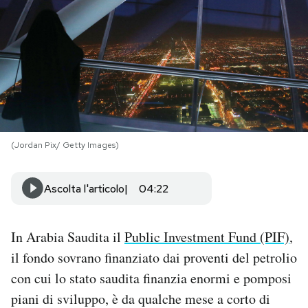
PODCAST
NEWSLETTER
I MIEI PREFERITI
(Jordan Pix/ Getty Images)
SHOP
Ascolta l'articolo
04:22
CALENDARIO
In Arabia Saudita il
Public Investment Fund (PIF)
,
AREA PERSONALE
il fondo sovrano finanziato dai proventi del petrolio
con cui lo stato saudita finanzia enormi e pomposi
Area Personale
piani di sviluppo, è da qualche mese a corto di
Newsletter