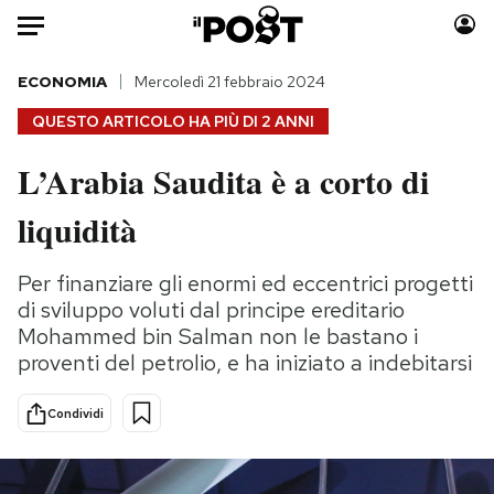
Auto
ECONOMIA
Mercoledì 21 febbraio 2024
QUESTO ARTICOLO HA PIÙ DI
2 ANNI
HOME
L’Arabia Saudita è a corto di
Italia
Moda
liquidità
Mondo
Libri
Politica
Consumismi
Per finanziare gli enormi ed eccentrici progetti
Tecnologia
Storie/Idee
di sviluppo voluti dal principe ereditario
Internet
Ok Boomer!
Mohammed bin Salman non le bastano i
Scienza
Media
proventi del petrolio, e ha iniziato a indebitarsi
Cultura
Europa
Economia
Altrecose
Condividi
Sport
Mondiali calcio 2026