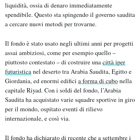
liquidità, ossia di denaro immediatamente
Notifiche mobile
Regala il Post
spendibile. Questo sta spingendo il governo saudita
Hai bisogno di aiuto?
a cercare nuovi metodi per trovarne.
Esci
Il fondo è stato usato negli ultimi anni per progetti
assai ambiziosi, come per esempio quello –
piuttosto contestato – di costruire una
città iper
futuristica
nel deserto tra Arabia Saudita, Egitto e
Giordania, ed enormi edifici
a forma di cubo
nella
capitale Riyad. Con i soldi del fondo, l’Arabia
Saudita ha acquistato varie squadre sportive in giro
per il mondo, ospitato eventi di rilievo
internazionale, e così via.
Il fondo ha dichiarato di recente che a settembre i