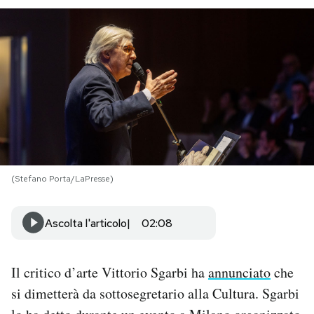
PODCAST
NEWSLETTER
I MIEI PREFERITI
SHOP
(Stefano Porta/LaPresse)
CALENDARIO
Ascolta l'articolo
02:08
AREA PERSONALE
Il critico d’arte Vittorio Sgarbi ha
annunciato
che
Area Personale
si dimetterà da sottosegretario alla Cultura. Sgarbi
Newsletter