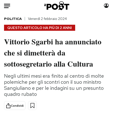
Auto
POLITICA
Venerdì 2 febbraio 2024
QUESTO ARTICOLO HA PIÙ DI
2 ANNI
HOME
Vittorio Sgarbi ha annunciato
Italia
Moda
che si dimetterà da
Mondo
Libri
Politica
Consumismi
sottosegretario alla Cultura
Tecnologia
Storie/Idee
Internet
Ok Boomer!
Negli ultimi mesi era finito al centro di molte
Scienza
Media
polemiche per gli scontri con il suo ministro
Cultura
Europa
Sangiuliano e per le indagini su un presunto
quadro rubato
Economia
Altrecose
Sport
Mondiali calcio 2026
Condividi