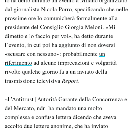
lo ha detto durante un evento a Milano organizzato
Notifiche mobile
dal giornalista Nicola Porro, specificando che nelle
Regala il Post
prossime ore lo comunicherà formalmente alla
Hai bisogno di aiuto?
presidente del Consiglio Giorgia Meloni. «Mi
Esci
dimetto e lo faccio per voi», ha detto durante
l’evento, in cui poi ha aggiunto di non doversi
«scusare con nessuno»: probabilmente
un
riferimento
ad alcune imprecazioni e volgarità
rivolte qualche giorno fa a un inviato della
trasmissione televisiva
Report
.
«L’Antitrust [Autorità Garante della Concorrenza e
del Mercato, ndr] ha mandato una molto
complessa e confusa lettera dicendo che aveva
accolto due lettere anonime, che ha inviato