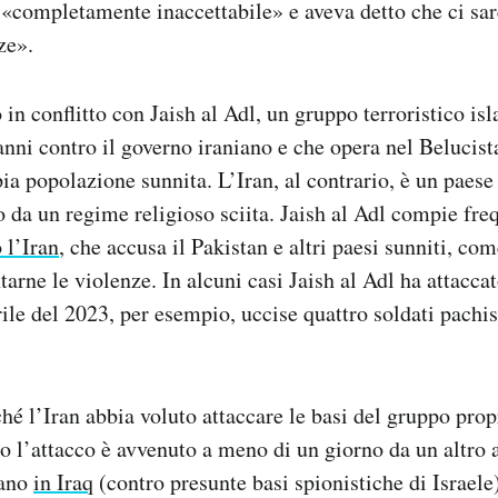
o «completamente inaccettabile» e aveva detto che ci sa
ze».
in conflitto con Jaish al Adl, un gruppo terroristico is
nni contro il governo iraniano e che opera nel Belucist
ia popolazione sunnita. L’Iran, al contrario, è un paes
to da un regime religioso sciita. Jaish al Adl compie fr
o l’Iran
, che accusa il Pakistan e altri paesi sunniti, co
arne le violenze. In alcuni casi Jaish al Adl ha attaccat
rile del 2023, per esempio, uccise quattro soldati pachis
hé l’Iran abbia voluto attaccare le basi del gruppo prop
 l’attacco è avvenuto a meno di un giorno da un altro 
iano
in Iraq
(contro presunte basi spionistiche di Israele)