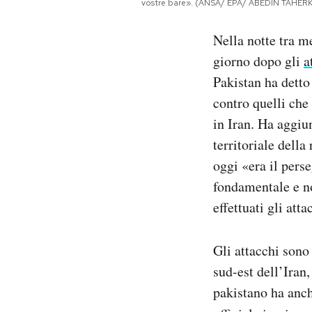
vostre bare». (ANSA/ EPA/ ABEDIN TAHE
Notifiche mobile
Regala il Post
Nella notte tra m
Hai bisogno di aiuto?
giorno dopo gli
a
Esci
Pakistan ha detto
contro quelli che
in Iran. Ha aggiun
territoriale della
oggi «era il pers
fondamentale e n
effettuati gli att
Gli attacchi sono 
sud-est dell’Iran,
pakistano ha anch