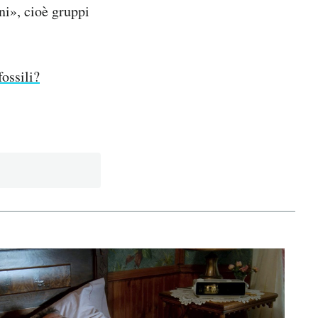
ani», cioè gruppi
ossili?