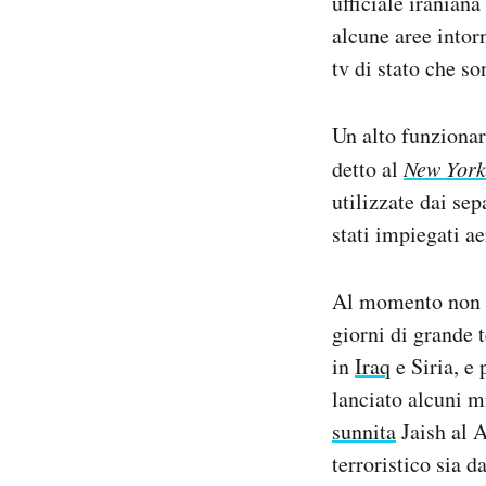
ufficiale iraniana
alcune aree intorn
tv di stato che s
Un alto funzionar
detto al
New York
utilizzate dai sep
stati impiegati ae
Al momento non c
giorni di grande 
in
Iraq
e Siria, e 
lanciato alcuni m
sunnita
Jaish al A
terroristico sia d