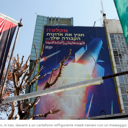
n, in Iran, davanti a un cartellone raffigurante missili iraniani con un messaggi