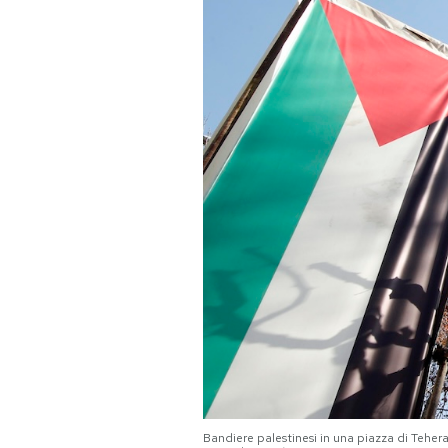
PODCAST
NEWSLETTER
I MIEI PREFERITI
SHOP
CALENDARIO
AREA PERSONALE
Area Personale
Newsletter
Bandiere palestinesi in una piazza di Tehera