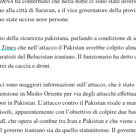
IRNA
ha confermato che nella notte ci sono state divers
o alla città di Saravan, e il vice governatore della provi
ono state uccise nove persone.
io della sicurezza pakistana, parlando a condizione di 
 Times
che nell’attacco il Pakistan avrebbe colpito alm
aratisti del Belucistan iraniano. Il funzionario ha detto
rei da caccia e droni.
i sono maggiori informazioni sull’attacco, che è stat
tensione in Medio Oriente per via degli attacchi effettua
poi in Pakistan. L’attacco contro il Pakistan risale a mar
issili, apparentemente con l’obiettivo di colpire due ba
dl, che opera al confine tra Iran e Pakistan e che viene
al governo iraniano sia da quello statunitense. Il gover