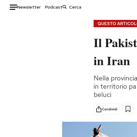
Newsletter
Podcast
Auto
QUESTO ARTICOLO
Il Pakis
HOME
Italia
Moda
in Iran
Mondo
Libri
Politica
Consumismi
Nella provincia
Tecnologia
Storie/Idee
in territorio p
Internet
Ok Boomer!
beluci
Scienza
Media
Cultura
Europa
Condividi
Economia
Altrecose
Sport
Mondiali calcio 2026