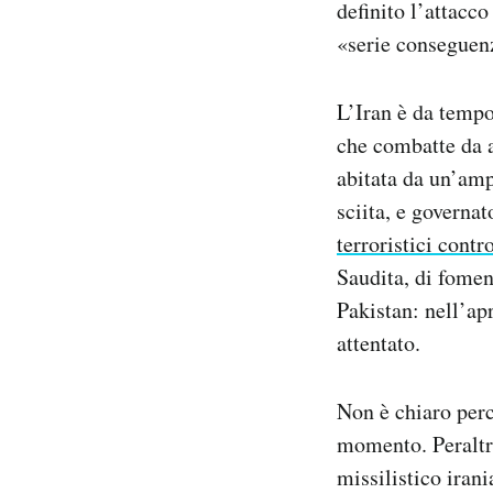
definito l’attacc
«serie conseguen
L’Iran è da tempo 
che combatte da a
abitata da un’amp
sciita, e governa
terroristici contr
Saudita, di foment
Pakistan: nell’ap
attentato.
Non è chiaro perc
momento. Peraltro
missilistico iran