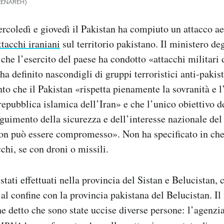
RKENAREH)
ercoledì e giovedì il Pakistan ha compiuto un attacco ae
ttacchi iraniani
sul territorio pakistano. Il ministero deg
 che l’esercito del paese ha condotto «attacchi militari 
 ha definito nascondigli di gruppi terroristici anti-paki
to che il Pakistan «rispetta pienamente la sovranità e l
 repubblica islamica dell’Iran» e che l’unico obiettivo d
eguimento della sicurezza e dell’interesse nazionale del
on può essere compromesso». Non ha specificato in che
acchi, se con droni o missili.
stati effettuati nella provincia del Sistan e Belucistan, 
 al confine con la provincia pakistana del Belucistan. Il
e detto che sono state uccise diverse persone: l’agenzi