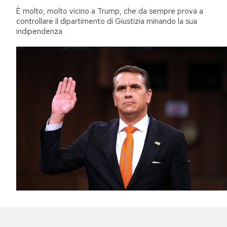
È molto, molto vicino a Trump, che da sempre prova a
controllare il dipartimento di Giustizia minando la sua
indipendenza