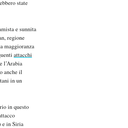
rebbero state
lamista e sunnita
an, regione
e a maggioranza
equenti
attacchi
me l’Arabia
o anche il
tani in un
rio in questo
attacco
 e in Siria