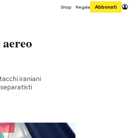
Abbonati
Shop
Regala
 aereo
tacchi iraniani
 separatisti