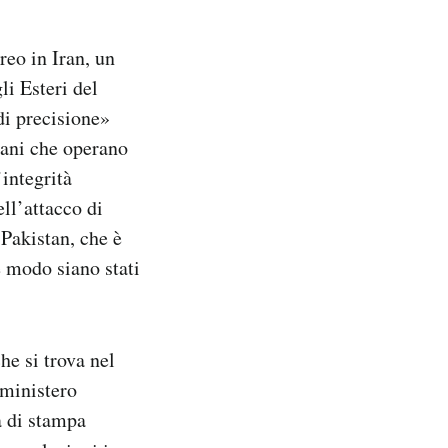
reo in Iran, un
li Esteri del
di precisione»
stani che operano
’integrità
ell’attacco di
 Pakistan, che è
 modo siano stati
che si trova nel
 ministero
a di stampa