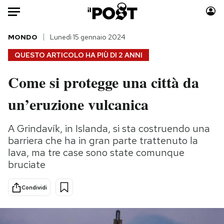
Auto
MONDO
Lunedì 15 gennaio 2024
QUESTO ARTICOLO HA PIÙ DI
2 ANNI
HOME
Come si protegge una città da
Italia
Moda
un’eruzione vulcanica
Mondo
Libri
Politica
Consumismi
A Grindavík, in Islanda, si sta costruendo una
Tecnologia
Storie/Idee
barriera che ha in gran parte trattenuto la
Internet
Ok Boomer!
lava, ma tre case sono state comunque
Scienza
Media
bruciate
Cultura
Europa
Economia
Altrecose
Condividi
Sport
Mondiali calcio 2026