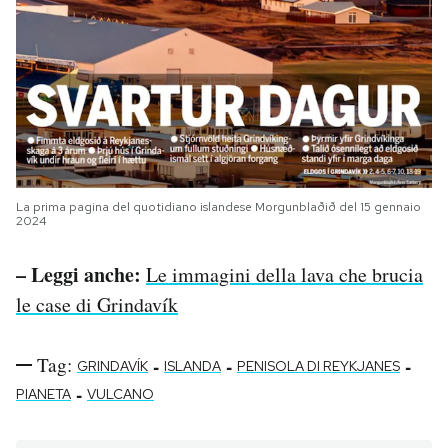
La prima pagina del quotidiano islandese Morgunblaðið del 15 gennaio
2024
– Leggi anche:
Le immagini della lava che brucia
le case di Grindavík
Tag:
-
-
-
GRINDAVÍK
ISLANDA
PENISOLA DI REYKJANES
-
PIANETA
VULCANO