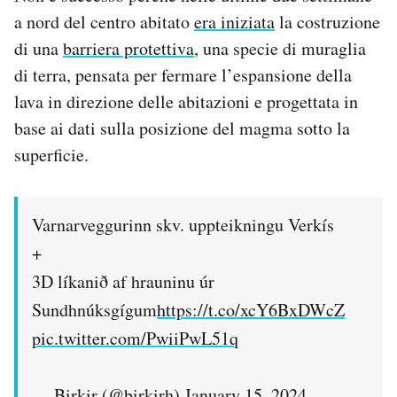
Notifiche mobile
a nord del centro abitato
era iniziata
la costruzione
Regala il Post
di una
barriera protettiva
, una specie di muraglia
Hai bisogno di aiuto?
di terra, pensata per fermare l’espansione della
Esci
lava in direzione delle abitazioni e progettata in
base ai dati sulla posizione del magma sotto la
superficie.
Varnarveggurinn skv. uppteikningu Verkís
+
3D líkanið af hrauninu úr
Sundhnúksgígum
https://t.co/xcY6BxDWcZ
pic.twitter.com/PwiiPwL51q
— Birkir (@birkirh)
January 15, 2024