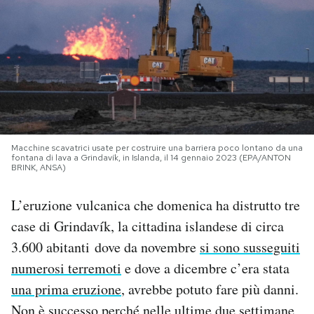
PODCAST
NEWSLETTER
I MIEI PREFERITI
Macchine scavatrici usate per costruire una barriera poco lontano da una
fontana di lava a Grindavík, in Islanda, il 14 gennaio 2023 (EPA/ANTON
SHOP
BRINK, ANSA)
L’eruzione vulcanica che domenica ha distrutto tre
CALENDARIO
case di Grindavík, la cittadina islandese di circa
3.600 abitanti dove da novembre
si sono susseguiti
AREA PERSONALE
numerosi terremoti
e dove a dicembre c’era stata
una prima eruzione
, avrebbe potuto fare più danni.
Area Personale
Newsletter
Non è successo perché nelle ultime due settimane