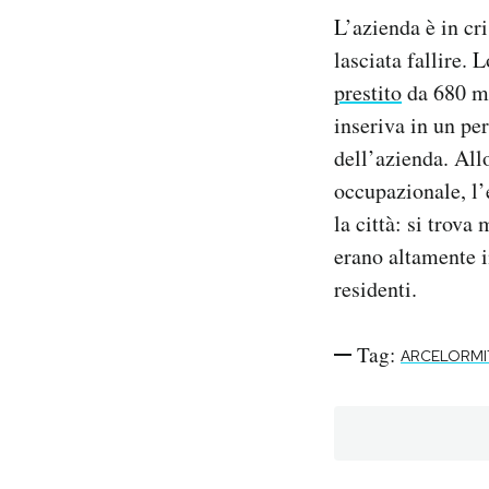
L’azienda è in cr
lasciata fallire.
prestito
da 680 mil
inseriva in un pe
dell’azienda. All
occupazionale, l
la città: si trova
erano altamente in
residenti.
Tag:
ARCELORMI