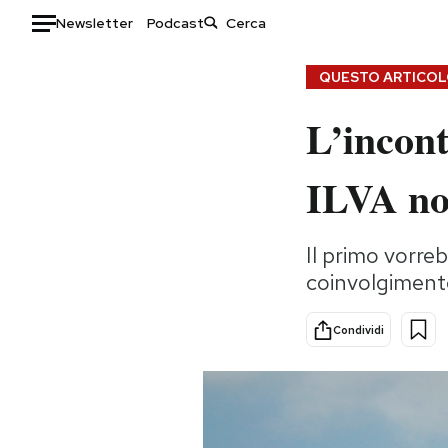
Newsletter
Podcast
Auto
QUESTO ARTICOLO
L’incont
HOME
Italia
Moda
ILVA no
Mondo
Libri
Politica
Consumismi
Il primo vorre
Tecnologia
Storie/Idee
coinvolgiment
Internet
Ok Boomer!
Scienza
Media
Condividi
Cultura
Europa
Economia
Altrecose
Sport
Mondiali calcio 2026