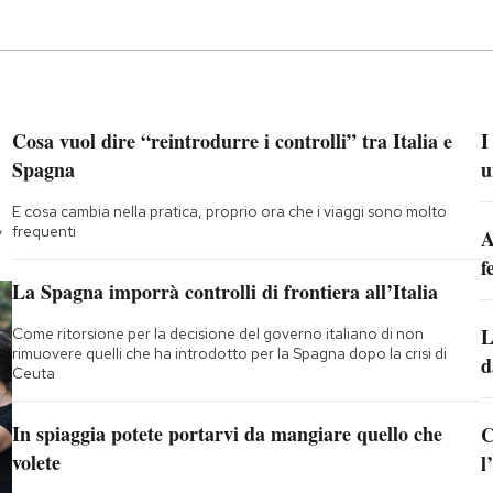
Cosa vuol dire “reintrodurre i controlli” tra Italia e
I
Spagna
u
E cosa cambia nella pratica, proprio ora che i viaggi sono molto
,
frequenti
A
f
La Spagna imporrà controlli di frontiera all’Italia
L
Come ritorsione per la decisione del governo italiano di non
rimuovere quelli che ha introdotto per la Spagna dopo la crisi di
d
Ceuta
In spiaggia potete portarvi da mangiare quello che
C
volete
l