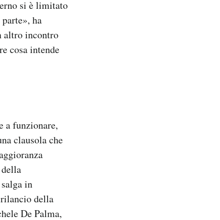
erno si è limitato
 parte», ha
 altro incontro
re cosa intende
e a funzionare,
 una clausola che
maggioranza
 della
 salga in
rilancio della
ichele De Palma,