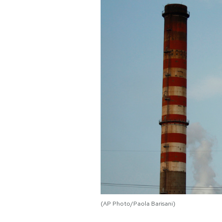
PODCAST
NEWSLETTER
I MIEI PREFERITI
SHOP
CALENDARIO
AREA PERSONALE
Area Personale
(AP Photo/Paola Barisani)
Newsletter