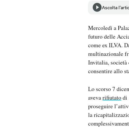
Notifiche mobile
Ascolta l'arti
Regala il Post
Hai bisogno di aiuto?
Mercoledì a Pala
Esci
futuro delle Acci
come ex ILVA. Da 
multinazionale fr
Invitalia, societ
consentire allo st
Lo scorso 7 dicem
aveva
rifiutato
di 
proseguire l’attiv
la ricapitalizzaz
complessivamente 