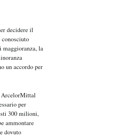
er decidere il
o conosciuto
di maggioranza, la
minoranza
ano un accordo per
 ArcelorMittal
essario per
esti 300 milioni,
ebbe ammontare
be dovuto