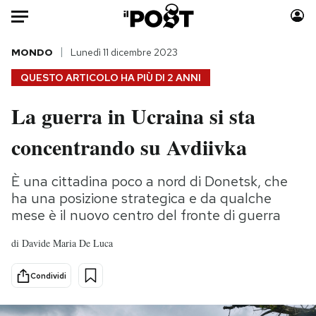
Auto
MONDO
Lunedì 11 dicembre 2023
QUESTO ARTICOLO HA PIÙ DI
2 ANNI
HOME
La guerra in Ucraina si sta
Italia
Moda
concentrando su Avdiivka
Mondo
Libri
Politica
Consumismi
È una cittadina poco a nord di Donetsk, che
Tecnologia
Storie/Idee
ha una posizione strategica e da qualche
Internet
Ok Boomer!
mese è il nuovo centro del fronte di guerra
Scienza
Media
Cultura
Europa
di
Davide Maria De Luca
Economia
Altrecose
Condividi
Sport
Mondiali calcio 2026