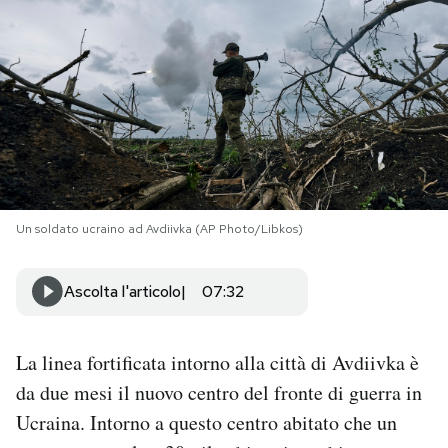
PODCAST
NEWSLETTER
I MIEI PREFERITI
Un soldato ucraino ad Avdiivka (AP Photo/Libkos)
SHOP
Ascolta l'articolo
07:32
CALENDARIO
La linea fortificata intorno alla città di Avdiivka è
AREA PERSONALE
da due mesi il nuovo centro del fronte di guerra in
Area Personale
Ucraina. Intorno a questo centro abitato che un
Newsletter