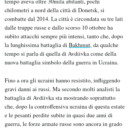
tempo aveva oltre 30mila abitanti, pochi
Notifiche mobile
chilometri a nord della città di Donetsk, si
Regala il Post
combatte dal 2014. La città è circondata su tre lati
Hai bisogno di aiuto?
dalle truppe russe e dallo scorso 10 ottobre ha
Esci
subìto attacchi sempre più intensi, tanto che, dopo
la lunghissima battaglia di
Bakhmut
, da qualche
tempo si parla di quella di Avdiivka come della
nuova battaglia simbolo della guerra in Ucraina.
Fino a ora gli ucraini hanno resistito, infliggendo
gravi danni ai russi. Ma secondo molti analisti la
battaglia di Avdiivka sta mostrando soprattutto
che, dopo la controffensiva ucraina di questa estate
e le pesanti perdite subite in quasi due anni di
guerra, le forze armate russe sono ancora in grado