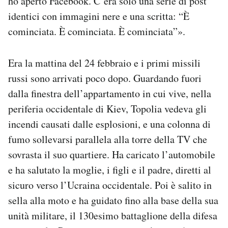
ho aperto Facebook. C’era solo una serie di post
Notifiche mobile
identici con immagini nere e una scritta: “È
Regala il Post
cominciata. È cominciata. È cominciata”».
Hai bisogno di aiuto?
Esci
Era la mattina del 24 febbraio e i primi missili
russi sono arrivati poco dopo. Guardando fuori
dalla finestra dell’appartamento in cui vive, nella
periferia occidentale di Kiev, Topolia vedeva gli
incendi causati dalle esplosioni, e una colonna di
fumo sollevarsi parallela alla torre della TV che
sovrasta il suo quartiere. Ha caricato l’automobile
e ha salutato la moglie, i figli e il padre, diretti al
sicuro verso l’Ucraina occidentale. Poi è salito in
sella alla moto e ha guidato fino alla base della sua
unità militare, il 130esimo battaglione della difesa