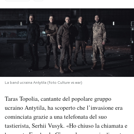
PODCAST
NEWSLETTER
I MIEI PREFERITI
SHOP
La band ucraina Antytila (foto Culture vs war)
CALENDARIO
Taras Topolia, cantante del popolare gruppo
ucraino Antytila, ha scoperto che l’invasione era
AREA PERSONALE
cominciata grazie a una telefonata del suo
Area Personale
tastierista, Serhii Vusyk. «Ho chiuso la chiamata e
Newsletter