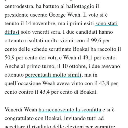
Notifiche mobile
centrodestra, ha battuto al ballottaggio il
Regala il Post
presidente uscente George Weah. Il voto si è
Hai bisogno di aiuto?
tenuto il 14 novembre, ma i primi esiti
sono stati
Esci
diffusi
solo venerdì sera. I due candidati hanno
ottenuto risultati molto vicini: con il 99,6 per
cento delle schede scrutinate Boakai ha raccolto il
50,9 per cento dei voti, e Weah il 49,1 per cento.
Anche al primo turno, il 10 ottobre, i due avevano
ottenuto
percentuali molto simili
, ma in
quell’occasione Weah aveva vinto con il 43,8 per
cento contro il 43,4 per cento di Boakai.
Venerdì Weah
ha riconosciuto la sconfitta
e si è
congratulato con Boakai, invitando tutti ad
accettare il risultato delle elezioni per garantire