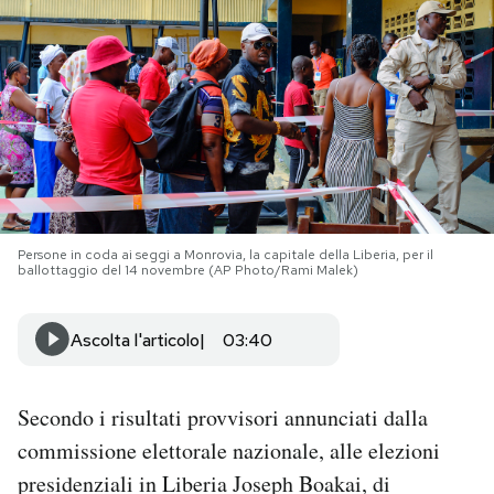
PODCAST
NEWSLETTER
I MIEI PREFERITI
Persone in coda ai seggi a Monrovia, la capitale della Liberia, per il
SHOP
ballottaggio del 14 novembre (AP Photo/Rami Malek)
CALENDARIO
Ascolta l'articolo
03:40
AREA PERSONALE
Secondo i risultati provvisori annunciati dalla
commissione elettorale nazionale, alle elezioni
Area Personale
presidenziali in Liberia Joseph Boakai, di
Newsletter