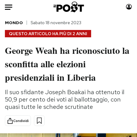
Auto
MONDO
Sabato 18 novembre 2023
QUESTO ARTICOLO HA PIÙ DI
2 ANNI
HOME
George Weah ha riconosciuto la
Italia
Moda
sconfitta alle elezioni
Mondo
Libri
Politica
Consumismi
presidenziali in Liberia
Tecnologia
Storie/Idee
Internet
Ok Boomer!
Il suo sfidante Joseph Boakai ha ottenuto il
Scienza
Media
50,9 per cento dei voti al ballottaggio, con
Cultura
Europa
quasi tutte le schede scrutinate
Economia
Altrecose
Condividi
Sport
Mondiali calcio 2026