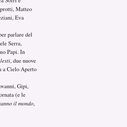
a Sofri e
protti, Matteo
ziani, Eva
er parlare del
ele Serra,
mo Papi. In
esti
, due nuove
a a Cielo Aperto
ovanni, Gipi,
rnata (e le
ranno il mondo
,