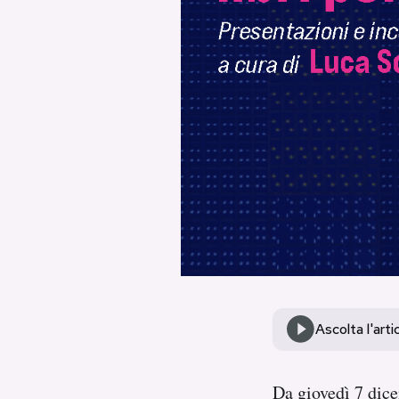
PODCAST
NEWSLETTER
I MIEI PREFERITI
SHOP
CALENDARIO
AREA PERSONALE
Ascolta l'arti
Area Personale
Da giovedì 7 dice
Newsletter