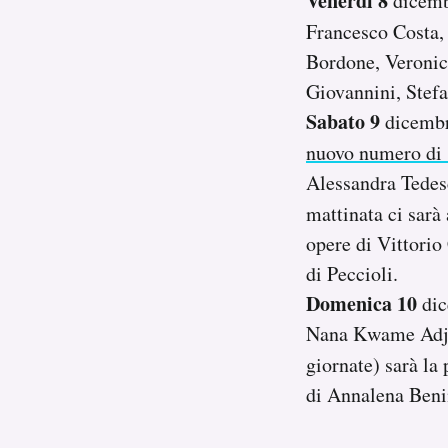
Venerdì 8
dicembr
Francesco Costa
Bordone, Veronic
Giovannini, Stef
Sabato
9
dicembre
nuovo numero di
Alessandra Tedes
mattinata ci sarà
opere di Vittori
di Peccioli.
Domenica 10
dic
Nana Kwame Adjei
giornate) sarà la
di Annalena Beni