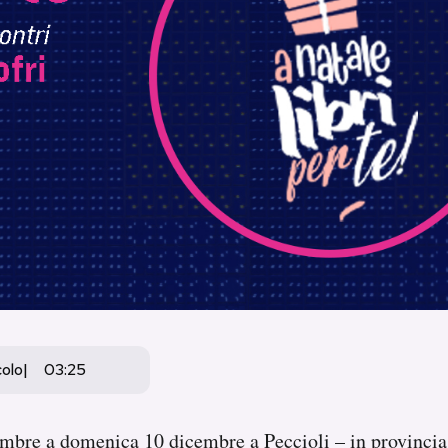
colo
03:25
mbre a domenica 10 dicembre a Peccioli – in provincia 