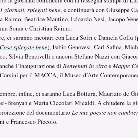
e la giornata comincerà con la rassegna stampa di Luc
,
I giornali, spiegati bene
, e continuerà con Giuseppe Ca
a Raimo, Beatrice Mautino, Edoardo Nesi, Jacopo Vene
ania Soma e Christian Raimo.
, ci saranno incontri con Luca Sofri e Daniela Collu (p
Cose spiegate bene
), Fabio Genovesi, Carl Safina, Mich
co, Silvia Bencivelli e ancora Stefano Nazzi con Giaco
 anche l’inaugurazione di
Benvenuti in città
e
Mappe Cel
o Corsini per il MACCA, il Museo d’Arte Contemporane
embre, infine, ci saranno Luca Bottura, Maurizio de Gi
-Brenyah e Marta Ciccolari Micaldi. A chiudere la gio
 proiezione del documentario
Le mie poesie non cambie
ni e Francesco Piccolo.