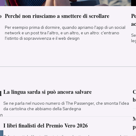
o
Perché non riusciamo a smettere di scrollare
Pe
a
Per esempio prima di dormire, quando apriamo l'app di un social
network e un post tira l'altro, e un altro, e un altro: c'entrano
Se
l'istinto di sopravvivenza e il web design
le
l
La lingua sarda si può ancora salvare
C
b
Se ne parla nel nuovo numero di The Passenger, che smonta l'idea
da cartolina che abbiamo della Sardegna
an
M
I libri finalisti del Premio Vero 2026
p