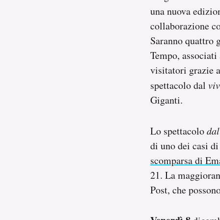
Notifiche mobile
una nuova edizion
Regala il Post
collaborazione co
Hai bisogno di aiuto?
Saranno quattro g
Esci
Tempo, associati a
visitatori grazie
spettacolo dal
vi
Giganti.
Lo spettacolo
dal
di uno dei casi di
scomparsa di Em
21. La maggioranz
Post, che posson