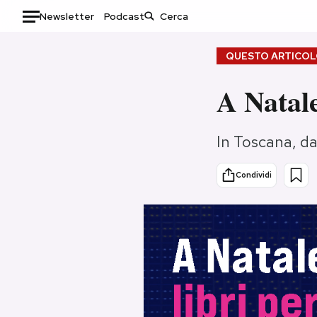
Newsletter
Podcast
Auto
QUESTO ARTICOLO
HOME
A Natale,
Italia
Moda
In Toscana, dal 
Mondo
Libri
Politica
Consumismi
Condividi
Tecnologia
Storie/Idee
Internet
Ok Boomer!
Scienza
Media
Cultura
Europa
Economia
Altrecose
Sport
Mondiali calcio 2026