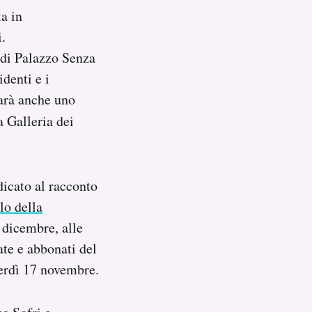
ta in
i.
i di Palazzo Senza
identi e i
sarà anche uno
a Galleria dei
dicato al racconto
lo della
7 dicembre, alle
ate e abbonati del
nerdì 17 novembre.