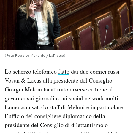
PODCAST
NEWSLETTER
I MIEI PREFERITI
(Foto Roberto Monaldo / LaPresse)
Lo scherzo telefonico
fatto
dai due comici russi
SHOP
Vovan & Lexus alla presidente del Consiglio
Giorgia Meloni ha attirato diverse critiche al
CALENDARIO
governo: sui giornali e sui social network molti
hanno accusato lo staff di Meloni e in particolare
AREA PERSONALE
l’ufficio del consigliere diplomatico della
Area Personale
presidente del Consiglio di dilettantismo o
Newsletter