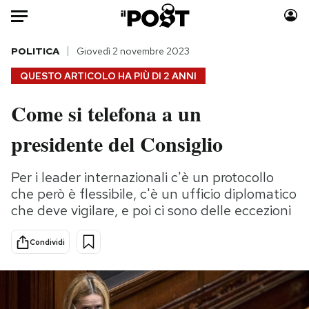
Auto
POLITICA
Giovedì 2 novembre 2023
QUESTO ARTICOLO HA PIÙ DI
2 ANNI
HOME
Come si telefona a un
Italia
Moda
presidente del Consiglio
Mondo
Libri
Politica
Consumismi
Per i leader internazionali c'è un protocollo
Tecnologia
Storie/Idee
che però è flessibile, c'è un ufficio diplomatico
Internet
Ok Boomer!
che deve vigilare, e poi ci sono delle eccezioni
Scienza
Media
Cultura
Europa
Condividi
Economia
Altrecose
Sport
Mondiali calcio 2026