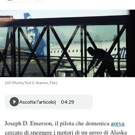
PODCAST
NEWSLETTER
I MIEI PREFERITI
SHOP
(AP Photo/Ted S. Warren, File)
CALENDARIO
Ascolta l'articolo
04:29
AREA PERSONALE
Joseph D. Emerson, il pilota che domenica
aveva
Area Personale
cercato di spegnere i motori
di un aereo di Alaska
Newsletter