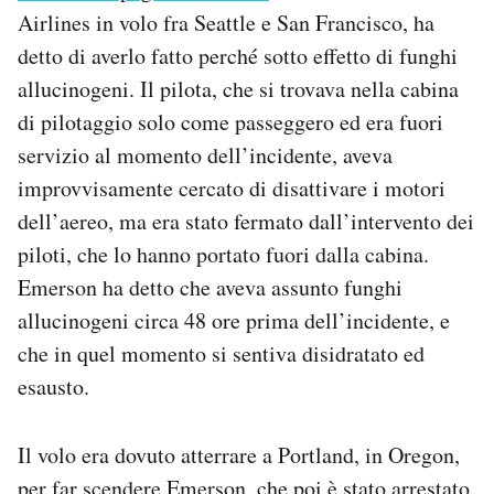
Notifiche mobile
Airlines in volo fra Seattle e San Francisco, ha
Regala il Post
detto di averlo fatto perché sotto effetto di funghi
Hai bisogno di aiuto?
allucinogeni. Il pilota, che si trovava nella cabina
Esci
di pilotaggio solo come passeggero ed era fuori
servizio al momento dell’incidente, aveva
improvvisamente cercato di disattivare i motori
dell’aereo, ma era stato fermato dall’intervento dei
piloti, che lo hanno portato fuori dalla cabina.
Emerson ha detto che aveva assunto funghi
allucinogeni circa 48 ore prima dell’incidente, e
che in quel momento si sentiva disidratato ed
esausto.
Il volo era dovuto atterrare a Portland, in Oregon,
per far scendere Emerson, che poi è stato arrestato.