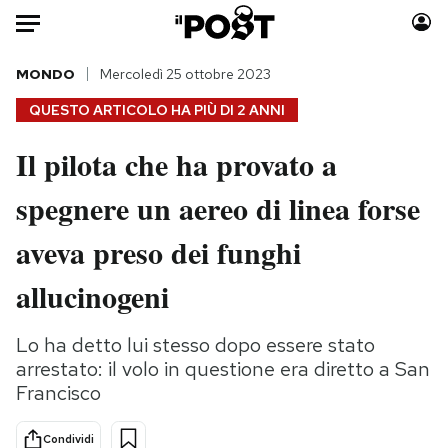
Auto
MONDO
Mercoledì 25 ottobre 2023
QUESTO ARTICOLO HA PIÙ DI
2 ANNI
HOME
Il pilota che ha provato a
Italia
Moda
spegnere un aereo di linea forse
Mondo
Libri
Politica
Consumismi
aveva preso dei funghi
Tecnologia
Storie/Idee
Internet
Ok Boomer!
allucinogeni
Scienza
Media
Cultura
Europa
Lo ha detto lui stesso dopo essere stato
arrestato: il volo in questione era diretto a San
Economia
Altrecose
Francisco
Sport
Mondiali calcio 2026
Condividi