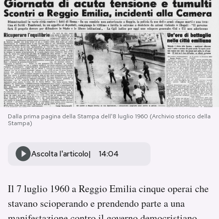
PODCAST
NEWSLETTER
I MIEI PREFERITI
SHOP
Dalla prima pagina della Stampa dell'8 luglio 1960 (Archivio storico della
Stampa)
CALENDARIO
Ascolta l'articolo
14:04
AREA PERSONALE
Il 7 luglio 1960 a Reggio Emilia cinque operai che
stavano scioperando e prendendo parte a una
Area Personale
Newsletter
manifestazione contro il governo democristiano