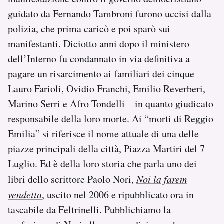
Notifiche mobile
guidato da Fernando Tambroni furono uccisi dalla
Regala il Post
polizia, che prima caricò e poi sparò sui
Hai bisogno di aiuto?
manifestanti. Diciotto anni dopo il ministero
Esci
dell’Interno fu condannato in via definitiva a
pagare un risarcimento ai familiari dei cinque –
Lauro Farioli, Ovidio Franchi, Emilio Reverberi,
Marino Serri e Afro Tondelli – in quanto giudicato
responsabile della loro morte. Ai “morti di Reggio
Emilia” si riferisce il nome attuale di una delle
piazze principali della città, Piazza Martiri del 7
Luglio. Ed è della loro storia che parla uno dei
libri dello scrittore Paolo Nori,
Noi la farem
vendetta
, uscito nel 2006 e ripubblicato ora in
tascabile da Feltrinelli. Pubblichiamo la