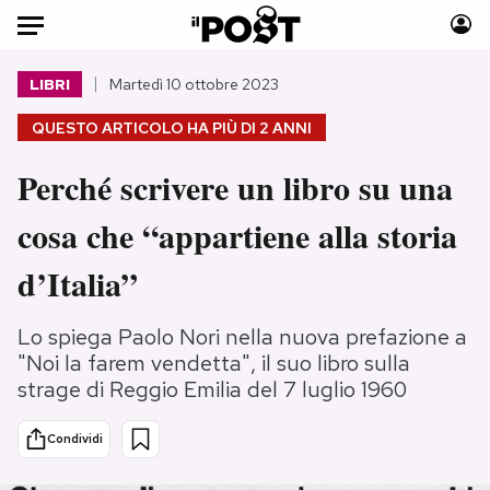
Auto
LIBRI
Martedì 10 ottobre 2023
QUESTO ARTICOLO HA PIÙ DI
2 ANNI
HOME
Perché scrivere un libro su una
Italia
Moda
Mondo
Libri
cosa che “appartiene alla storia
Politica
Consumismi
d’Italia”
Tecnologia
Storie/Idee
Internet
Ok Boomer!
Lo spiega Paolo Nori nella nuova prefazione a
Scienza
Media
"Noi la farem vendetta", il suo libro sulla
Cultura
Europa
strage di Reggio Emilia del 7 luglio 1960
Economia
Altrecose
Sport
Mondiali calcio 2026
Condividi