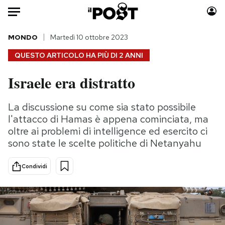
Auto
MONDO
Martedì 10 ottobre 2023
QUESTO ARTICOLO HA PIÙ DI
2 ANNI
HOME
Israele era distratto
Italia
Moda
Mondo
Libri
La discussione su come sia stato possibile
Politica
Consumismi
l'attacco di Hamas è appena cominciata, ma
Tecnologia
Storie/Idee
oltre ai problemi di intelligence ed esercito ci
sono state le scelte politiche di Netanyahu
Internet
Ok Boomer!
Scienza
Media
Condividi
Cultura
Europa
Economia
Altrecose
Sport
Mondiali calcio 2026