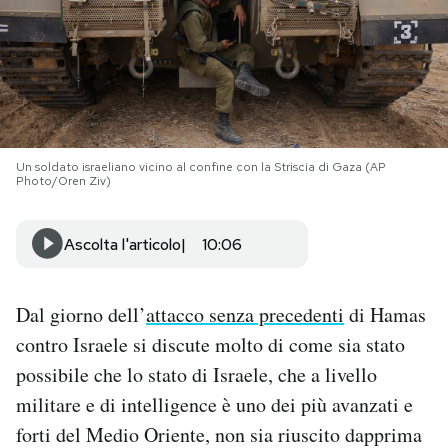
PODCAST
NEWSLETTER
Un soldato israeliano vicino al confine con la Striscia di Gaza (AP
I MIEI PREFERITI
Photo/Oren Ziv)
SHOP
Ascolta l'articolo
10:06
CALENDARIO
Dal giorno dell’
attacco senza precedenti
di Hamas
contro Israele si discute molto di come sia stato
AREA PERSONALE
possibile che lo stato di Israele, che a livello
militare e di intelligence è uno dei più avanzati e
Area Personale
forti del Medio Oriente, non sia riuscito dapprima
Newsletter