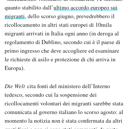
Notifiche mobile
quanto stabilito dall’
ultimo accordo europeo sui
Regala il Post
migranti
, dello scorso giugno, prevedrebbero il
Hai bisogno di aiuto?
ricollocamento in altri stati europei di 10mila
Esci
migranti arrivati in Italia ogni anno (in deroga al
regolamento di Dublino, secondo cui è il paese di
primo ingresso che deve accogliere ed esaminare
le richieste di asilo e protezione di chi arriva in
Europa).
Die Welt
cita fonti del ministero dell’Interno
tedesco, secondo cui la sospensione dei
ricollocamenti volontari dei migranti sarebbe stata
comunicata al governo italiano lo scorso agosto: al
momento la notizia non è stata confermata da altri