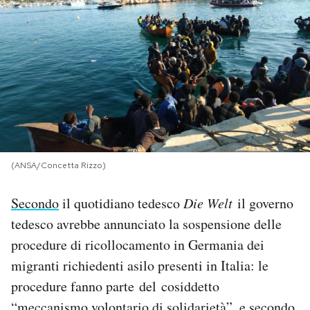
PODCAST
NEWSLETTER
I MIEI PREFERITI
SHOP
(ANSA/Concetta Rizzo)
Secondo
il quotidiano tedesco
Die Welt
il governo
CALENDARIO
tedesco avrebbe annunciato la sospensione delle
procedure di ricollocamento in Germania dei
AREA PERSONALE
migranti richiedenti asilo presenti in Italia: le
procedure fanno parte del cosiddetto
Area Personale
Newsletter
“meccanismo volontario di solidarietà”, e secondo