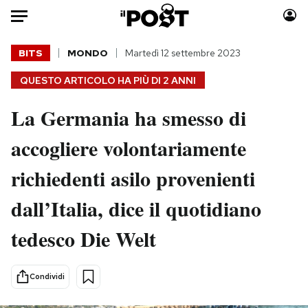
Auto
BITS
MONDO
Martedì 12 settembre 2023
QUESTO ARTICOLO HA PIÙ DI
2 ANNI
HOME
La Germania ha smesso di
Italia
Moda
Mondo
Libri
accogliere volontariamente
Politica
Consumismi
richiedenti asilo provenienti
Tecnologia
Storie/Idee
Internet
Ok Boomer!
dall’Italia, dice il quotidiano
Scienza
Media
tedesco Die Welt
Cultura
Europa
Economia
Altrecose
Sport
Mondiali calcio 2026
Condividi