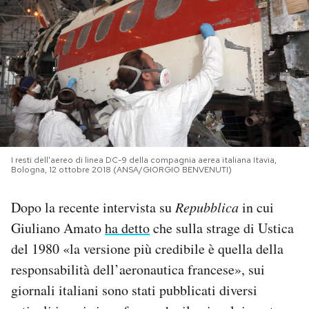
PODCAST
NEWSLETTER
I MIEI PREFERITI
I resti dell'aereo di linea DC-9 della compagnia aerea italiana Itavia,
SHOP
Bologna, 12 ottobre 2018 (ANSA/GIORGIO BENVENUTI)
Dopo la recente intervista su
Repubblica
in cui
CALENDARIO
Giuliano Amato
ha detto
che sulla strage di Ustica
del 1980 «la versione più credibile è quella della
AREA PERSONALE
responsabilità dell’aeronautica francese», sui
Area Personale
giornali italiani sono stati pubblicati diversi
Newsletter