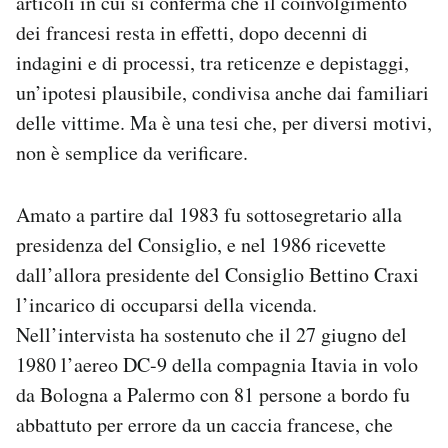
articoli in cui si conferma che il coinvolgimento
Notifiche mobile
dei francesi resta in effetti, dopo decenni di
Regala il Post
indagini e di processi, tra reticenze e depistaggi,
Hai bisogno di aiuto?
un’ipotesi plausibile, condivisa anche dai familiari
Esci
delle vittime. Ma è una tesi che, per diversi motivi,
non è semplice da verificare.
Amato a partire dal 1983 fu sottosegretario alla
presidenza del Consiglio, e nel 1986 ricevette
dall’allora presidente del Consiglio Bettino Craxi
l’incarico di occuparsi della vicenda.
Nell’intervista ha sostenuto che il 27 giugno del
1980 l’aereo DC-9 della compagnia Itavia in volo
da Bologna a Palermo con 81 persone a bordo fu
abbattuto per errore da un caccia francese, che