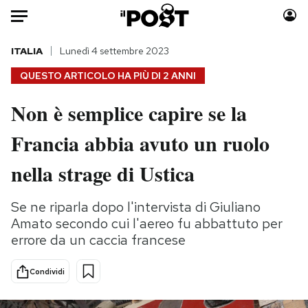
Auto
ITALIA
Lunedì 4 settembre 2023
QUESTO ARTICOLO HA PIÙ DI
2 ANNI
HOME
Non è semplice capire se la
Italia
Moda
Francia abbia avuto un ruolo
Mondo
Libri
Politica
Consumismi
nella strage di Ustica
Tecnologia
Storie/Idee
Internet
Ok Boomer!
Se ne riparla dopo l'intervista di Giuliano
Scienza
Media
Amato secondo cui l'aereo fu abbattuto per
Cultura
Europa
errore da un caccia francese
Economia
Altrecose
Condividi
Sport
Mondiali calcio 2026