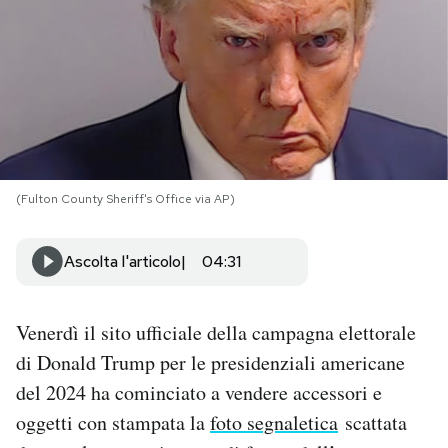
PODCAST
NEWSLETTER
I MIEI PREFERITI
(Fulton County Sheriff's Office via AP)
SHOP
Ascolta l'articolo
04:31
CALENDARIO
Venerdì il sito ufficiale della campagna elettorale
di Donald Trump per le presidenziali americane
AREA PERSONALE
del 2024 ha cominciato a vendere accessori e
Area Personale
oggetti con stampata la
foto segnaletica
scattata
Newsletter