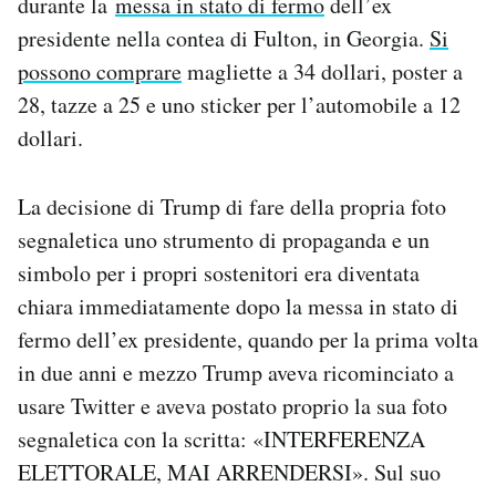
durante la
messa in stato di fermo
dell’ex
Notifiche mobile
presidente nella contea di Fulton, in Georgia.
Si
Regala il Post
possono comprare
magliette a 34 dollari, poster a
Hai bisogno di aiuto?
28, tazze a 25 e uno sticker per l’automobile a 12
Esci
dollari.
La decisione di Trump di fare della propria foto
segnaletica uno strumento di propaganda e un
simbolo per i propri sostenitori era diventata
chiara immediatamente dopo la messa in stato di
fermo dell’ex presidente, quando per la prima volta
in due anni e mezzo Trump aveva ricominciato a
usare Twitter e aveva postato proprio la sua foto
segnaletica con la scritta: «INTERFERENZA
ELETTORALE, MAI ARRENDERSI». Sul suo