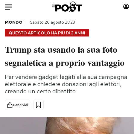
Auto
MONDO
Sabato 26 agosto 2023
QUESTO ARTICOLO HA PIÙ DI
2 ANNI
HOME
Trump sta usando la sua foto
Italia
Moda
segnaletica a proprio vantaggio
Mondo
Libri
Politica
Consumismi
Per vendere gadget legati alla sua campagna
Tecnologia
Storie/Idee
elettorale e chiedere donazioni agli elettori,
Internet
Ok Boomer!
creando un certo dibattito
Scienza
Media
Cultura
Europa
Condividi
Economia
Altrecose
Sport
Mondiali calcio 2026