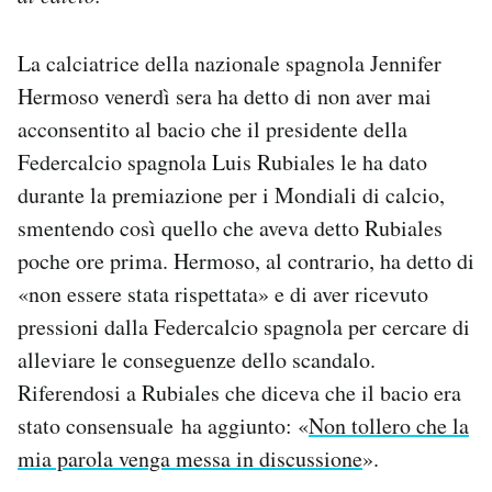
Notifiche mobile
Regala il Post
La calciatrice della nazionale spagnola Jennifer
Hai bisogno di aiuto?
Hermoso venerdì sera ha detto di non aver mai
Esci
acconsentito al bacio che il presidente della
Federcalcio spagnola Luis Rubiales le ha dato
durante la premiazione per i Mondiali di calcio,
smentendo così quello che aveva detto Rubiales
poche ore prima. Hermoso, al contrario, ha detto di
«non essere stata rispettata» e di aver ricevuto
pressioni dalla Federcalcio spagnola per cercare di
alleviare le conseguenze dello scandalo.
Riferendosi a Rubiales che diceva che il bacio era
stato consensuale ha aggiunto: «
Non tollero che la
mia parola venga messa in discussione
».