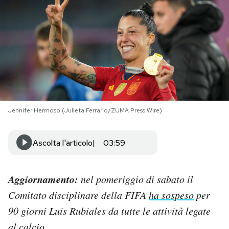
PODCAST
NEWSLETTER
I MIEI PREFERITI
Jennifer Hermoso (Julieta Ferrario/ZUMA Press Wire)
SHOP
Ascolta l'articolo
03:59
CALENDARIO
Aggiornamento:
nel pomeriggio di sabato il
AREA PERSONALE
Comitato disciplinare della FIFA
ha sospeso
per
90 giorni Luis Rubiales da tutte le attività legate
Area Personale
Newsletter
al calcio.