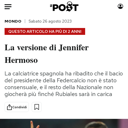
Auto
MONDO
Sabato 26 agosto 2023
QUESTO ARTICOLO HA PIÙ DI
2 ANNI
HOME
La versione di Jennifer
Italia
Moda
Hermoso
Mondo
Libri
Politica
Consumismi
La calciatrice spagnola ha ribadito che il bacio
Tecnologia
Storie/Idee
del presidente della Federcalcio non è stato
Internet
Ok Boomer!
consensuale, e il resto della Nazionale non
Scienza
Media
giocherà più finché Rubiales sarà in carica
Cultura
Europa
Economia
Altrecose
Condividi
Sport
Mondiali calcio 2026