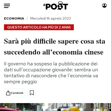
Auto
ECONOMIA
Mercoledì 16 agosto 2023
QUESTO ARTICOLO HA PIÙ DI
2 ANNI
HOME
Sarà più difficile sapere cosa sta
Italia
Moda
succedendo all’economia cinese
Mondo
Libri
Politica
Consumismi
Il governo ha sospeso la pubblicazione dei
Tecnologia
Storie/Idee
dati sull'occupazione giovanile: sembra un
Internet
Ok Boomer!
tentativo di nascondere che l'economia va
Scienza
Media
sempre peggio
Cultura
Europa
Economia
Altrecose
Condividi
Sport
Mondiali calcio 2026