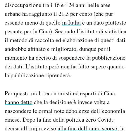
disoccupazione tra i 16 e i 24 anni nelle aree
Notifiche mobile
Regala il Post
urbane ha raggiunto il 21,3 per cento (che pur
Hai bisogno di aiuto?
essendo meno di quello
in Italia
è un dato piuttosto
Esci
pesante per la Cina). Secondo l’istituto di statistica
il metodo di raccolta ed elaborazione di questi dati
andrebbe affinato e migliorato, dunque per il
momento ha deciso di sospendere la pubblicazione
dei dati. L’istituto però non ha fatto sapere quando
la pubblicazione riprenderà.
Per questo molti economisti ed esperti di Cina
hanno detto
che la decisione è invece volta a
nascondere le ormai note debolezze dell’economia
cinese. Dopo la fine della politica zero Covid,
decisa all’improvviso
alla fine dell’anno scorso
, la