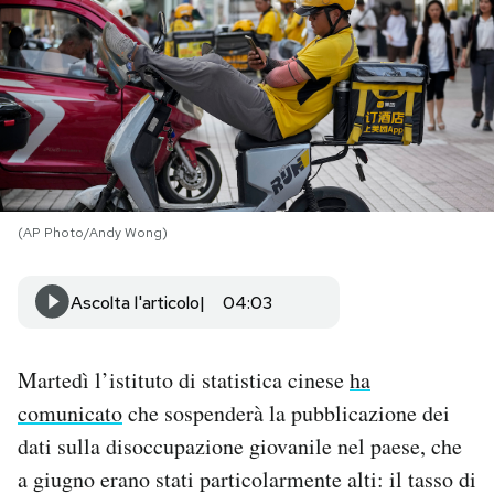
PODCAST
NEWSLETTER
I MIEI PREFERITI
(AP Photo/Andy Wong)
SHOP
Ascolta l'articolo
04:03
CALENDARIO
Martedì l’istituto di statistica cinese
ha
AREA PERSONALE
comunicato
che sospenderà la pubblicazione dei
dati sulla disoccupazione giovanile nel paese, che
Area Personale
a giugno erano stati particolarmente alti: il tasso di
Newsletter