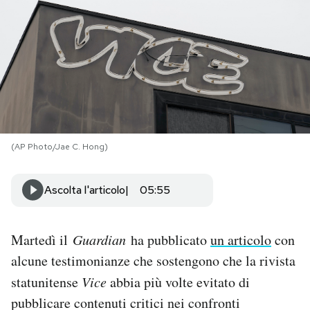
PODCAST
NEWSLETTER
I MIEI PREFERITI
(AP Photo/Jae C. Hong)
SHOP
Ascolta l'articolo
05:55
CALENDARIO
Martedì il
Guardian
ha pubblicato
un articolo
con
AREA PERSONALE
alcune testimonianze che sostengono che la rivista
statunitense
Vice
abbia più volte evitato di
Area Personale
pubblicare contenuti critici nei confronti
Newsletter