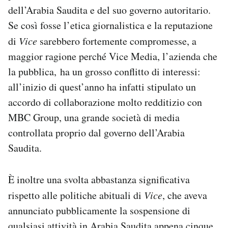
dell’Arabia Saudita e del suo governo autoritario.
Notifiche mobile
Regala il Post
Se così fosse l’etica giornalistica e la reputazione
Hai bisogno di aiuto?
di
Vice
sarebbero fortemente compromesse, a
Esci
maggior ragione perché Vice Media, l’azienda che
la pubblica, ha un grosso conflitto di interessi:
all’inizio di quest’anno ha infatti stipulato un
accordo di collaborazione molto redditizio con
MBC Group, una grande società di media
controllata proprio dal governo dell’Arabia
Saudita.
È inoltre una svolta abbastanza significativa
rispetto alle politiche abituali di
Vice
, che aveva
annunciato pubblicamente la sospensione di
qualsiasi attività in Arabia Saudita appena cinque