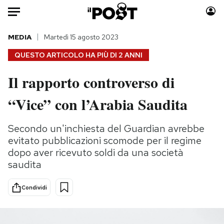
Auto
MEDIA
Martedì 15 agosto 2023
QUESTO ARTICOLO HA PIÙ DI
2 ANNI
HOME
Il rapporto controverso di
Italia
Moda
“Vice” con l’Arabia Saudita
Mondo
Libri
Politica
Consumismi
Secondo un'inchiesta del Guardian avrebbe
Tecnologia
Storie/Idee
evitato pubblicazioni scomode per il regime
Internet
Ok Boomer!
dopo aver ricevuto soldi da una società
Scienza
Media
saudita
Cultura
Europa
Economia
Altrecose
Condividi
Sport
Mondiali calcio 2026