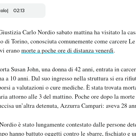
colo
02:13
 Giustizia Carlo Nordio sabato mattina ha visitato la cas
o di Torino, conosciuta comunemente come carcere Le 
 vi erano
morte a poche ore di distanza venerdì
.
orta Susan John, una donna di 42 anni, entrata in carcer
 a 10 anni. Dal suo ingresso nella struttura si era rifiu
porsi a valutazioni o cure mediche. È stata trovata mort
aria attorno alle 3 del mattino. Poche ore dopo la morte 
uccisa un’altra detenuta, Azzurra Campari: aveva 28 ann
 Nordio è stato lungamente contestato dalle persone det
po hanno battuto oggetti contro le sbarre, fischiato e u