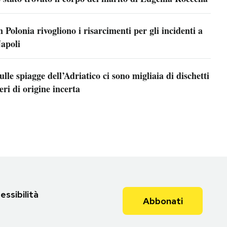
n Polonia rivogliono i risarcimenti per gli incidenti a
apoli
ulle spiagge dell’Adriatico ci sono migliaia di dischetti
eri di origine incerta
essibilità
Abbonati