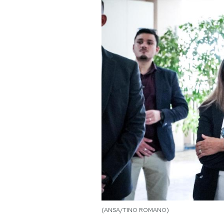
PODCAST
NEWSLETTER
I MIEI PREFERITI
SHOP
CALENDARIO
AREA PERSONALE
Area Personale
(ANSA/TINO ROMANO)
Newsletter