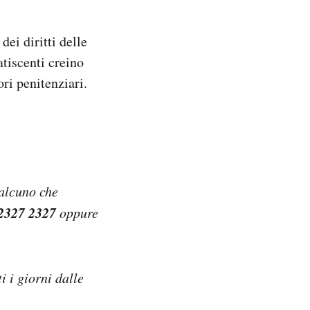
 dei diritti delle
tiscenti creino
ori penitenziari.
ualcuno che
2327 2327
oppure
tti i giorni dalle