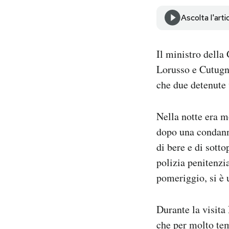
Notifiche mobile
Ascolta l'arti
Regala il Post
Hai bisogno di aiuto?
Esci
Il ministro della
Lorusso e Cutugn
che due detenute
Nella notte era m
dopo una condanna
di bere e di sotto
polizia penitenzi
pomeriggio, si è 
Durante la visita
che per molto tem