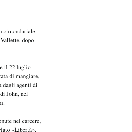
a circondariale
Vallette, dopo
e il 22 luglio
tata di mangiare,
a dagli agenti di
di John, nel
i.
enute nel carcere,
rlato «Libertà».