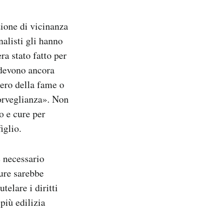
zione di vicinanza
alisti gli hanno
ra stato fatto per
 devono ancora
pero della fame o
sorveglianza». Non
o e cure per
iglio.
è necessario
ure sarebbe
elare i diritti
più edilizia