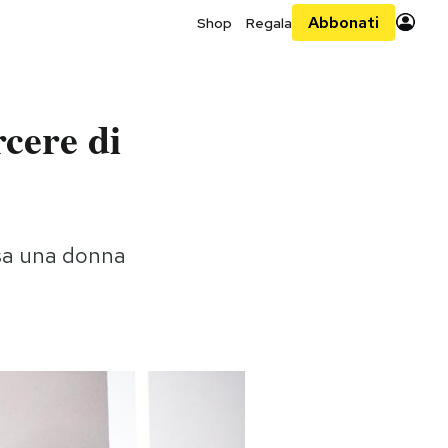
Abbonati
Shop
Regala
rcere di
esa una donna