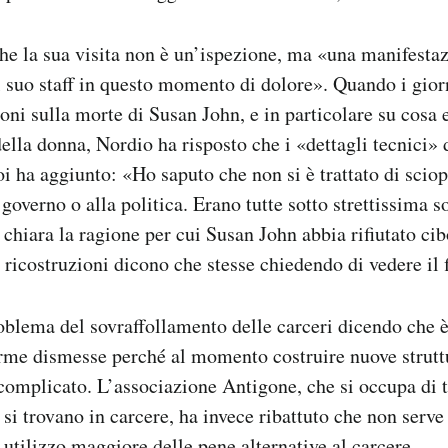
he la sua visita non è un’ispezione, ma «una manifesta
l suo staff in questo momento di dolore». Quando i giorn
oni sulla morte di Susan John, e in particolare su cosa e
della donna, Nordio ha risposto che i «dettagli tecnici»
poi ha aggiunto: «Ho saputo che non si è trattato di scio
 governo o alla politica. Erano tutte sotto strettissima 
 chiara la ragione per cui Susan John abbia rifiutato cib
 ricostruzioni dicono che stesse chiedendo di vedere il f
oblema del sovraffollamento delle carceri dicendo che 
erme dismesse perché al momento costruire nuove strutt
complicato. L’associazione Antigone, che si occupa di tut
si trovano in carcere, ha invece ribattuto che non serve 
 utilizzo maggiore delle pene alternative al carcere.