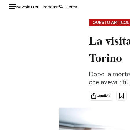
Newsletter
Podcast
Auto
QUESTO ARTICOLO
La visit
HOME
Italia
Moda
Torino
Mondo
Libri
Politica
Consumismi
Dopo la morte
Tecnologia
Storie/Idee
che aveva rifi
Internet
Ok Boomer!
Scienza
Media
Condividi
Cultura
Europa
Economia
Altrecose
Sport
Mondiali calcio 2026