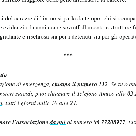
i del carcere di Torino
si parla da tempo
: chi si occupa
e evidenzia da anni come sovraffollamento e strutture fa
radante e rischiosa sia per i detenuti sia per gli operat
***
uto
chiama il numero 112
uazione di emergenza,
. Se tu o q
02 
nsieri suicidi, puoi chiamare il Telefono Amico allo
i
, tutti i giorni dalle 10 alle 24.
mare l’associazione
da qui
06 77208977
al numero
, tu