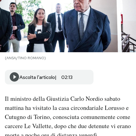
PODCAST
NEWSLETTER
I MIEI PREFERITI
(ANSA/TINO ROMANO)
SHOP
Ascolta l'articolo
02:13
CALENDARIO
Il ministro della Giustizia Carlo Nordio sabato
mattina ha visitato la casa circondariale Lorusso e
AREA PERSONALE
Cutugno di Torino, conosciuta comunemente come
carcere Le Vallette, dopo che due detenute vi erano
Area Personale
Newsletter
morte a poche ore di distanza venerdì
.