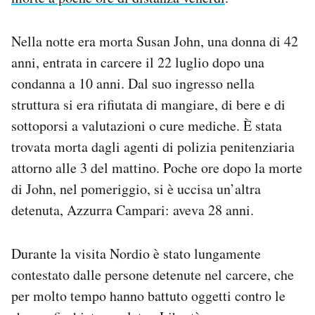
Notifiche mobile
Regala il Post
Nella notte era morta Susan John, una donna di 42
Hai bisogno di aiuto?
anni, entrata in carcere il 22 luglio dopo una
Esci
condanna a 10 anni. Dal suo ingresso nella
struttura si era rifiutata di mangiare, di bere e di
sottoporsi a valutazioni o cure mediche. È stata
trovata morta dagli agenti di polizia penitenziaria
attorno alle 3 del mattino. Poche ore dopo la morte
di John, nel pomeriggio, si è uccisa un’altra
detenuta, Azzurra Campari: aveva 28 anni.
Durante la visita Nordio è stato lungamente
contestato dalle persone detenute nel carcere, che
per molto tempo hanno battuto oggetti contro le