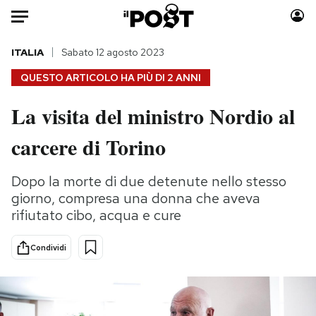
Auto
ITALIA
Sabato 12 agosto 2023
QUESTO ARTICOLO HA PIÙ DI
2 ANNI
HOME
La visita del ministro Nordio al
Italia
Moda
carcere di Torino
Mondo
Libri
Politica
Consumismi
Dopo la morte di due detenute nello stesso
Tecnologia
Storie/Idee
giorno, compresa una donna che aveva
Internet
Ok Boomer!
rifiutato cibo, acqua e cure
Scienza
Media
Cultura
Europa
Condividi
Economia
Altrecose
Sport
Mondiali calcio 2026