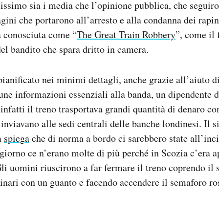
issimo sia i media che l’opinione pubblica, che segui
agini che portarono all’arresto e alla condanna dei rapin
a conosciuta come “
The Great Train Robbery
”, come il
el bandito che spara dritto in camera.
 pianificato nei minimi dettagli, anche grazie all’aiuto 
une informazioni essenziali alla banda, un dipendente d
 infatti il treno trasportava grandi quantità di denaro co
ia inviavano alle sedi centrali delle banche londinesi. Il s
a
spiega
che di norma a bordo ci sarebbero state all’inc
 giorno ce n’erano molte di più perché in Scozia c’era a
Gli uomini riuscirono a far fermare il treno coprendo il
 binari con un guanto e facendo accendere il semaforo r