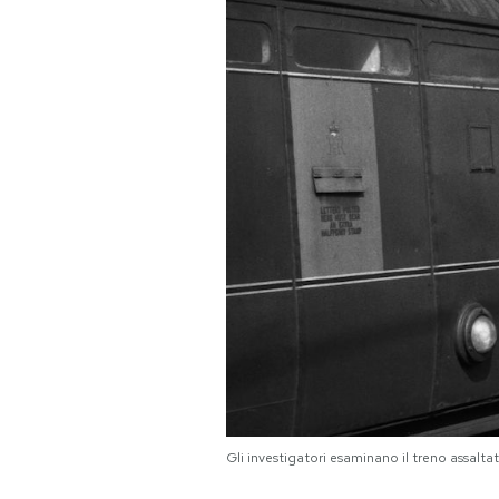
PODCAST
NEWSLETTER
I MIEI PREFERITI
SHOP
CALENDARIO
AREA PERSONALE
Area Personale
Gli investigatori esaminano il treno assalt
Newsletter