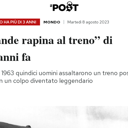
 HA PIÙ DI
3 ANNI
MONDO
Martedì 8 agosto 2023
nde rapina al treno” di
anni fa
 1963 quindici uomini assaltarono un treno po
in un colpo diventato leggendario