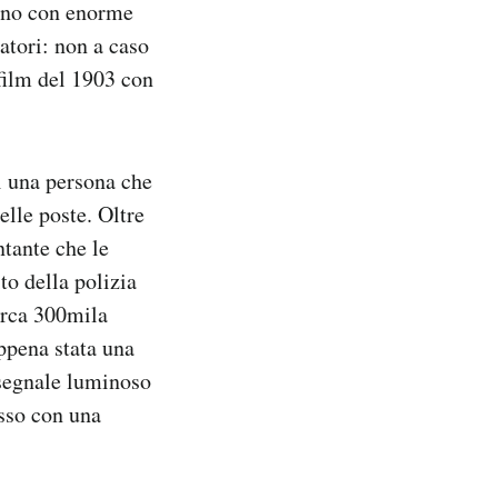
rono con enorme
atori: non a caso
 film del 1903 con
di una persona che
elle poste. Oltre
ntante che le
ito della polizia
irca 300mila
ppena stata una
 segnale luminoso
osso con una