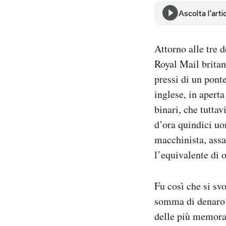
Notifiche mobile
Ascolta l'arti
Regala il Post
Hai bisogno di aiuto?
Attorno alle tre d
Esci
Royal Mail britan
pressi di un pont
inglese, in apert
binari, che tutta
d’ora quindici uo
macchinista, assal
l’equivalente di o
Fu così che si svo
somma di denaro 
delle più memorab