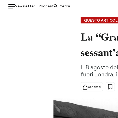
Newsletter
Podcast
Auto
QUESTO ARTICOLO
La “Gra
HOME
Italia
Moda
sessant’
Mondo
Libri
Politica
Consumismi
L'8 agosto del
Tecnologia
Storie/Idee
fuori Londra, 
Internet
Ok Boomer!
Scienza
Media
Condividi
Cultura
Europa
Economia
Altrecose
Sport
Mondiali calcio 2026