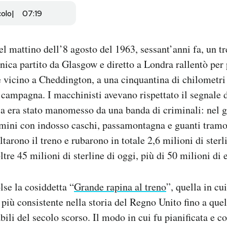
colo
07:19
el mattino dell’8 agosto del 1963, sessant’anni fa, un t
nica partito da Glasgow e diretto a Londra rallentò per 
e vicino a Cheddington, a una cinquantina di chilometri 
a campagna. I macchinisti avevano rispettato il segnale d
via era stato manomesso da una banda di criminali: nel g
mini con indosso caschi, passamontagna e guanti tramor
tarono il treno e rubarono in totale 2,6 milioni di sterl
ltre 45 milioni di sterline di oggi, più di 50 milioni di 
lse la cosiddetta “
Grande rapina al treno
”, quella in cu
più consistente nella storia del Regno Unito fino a qu
ili del secolo scorso. Il modo in cui fu pianificata e 