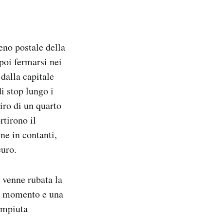
reno postale della
poi fermarsi nei
dalla capitale
i stop lungo i
iro di un quarto
tirono il
ine in contanti,
euro.
i venne rubata la
el momento e una
compiuta