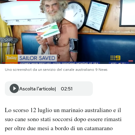
PODCAST
NEWSLETTER
I MIEI PREFERITI
Uno screenshot da un servizio del canale australiano 9 News
SHOP
Ascolta l'articolo
02:51
CALENDARIO
Lo scorso 12 luglio un marinaio australiano e il
AREA PERSONALE
suo cane sono stati soccorsi dopo essere rimasti
Area Personale
per oltre due mesi a bordo di un catamarano
Newsletter