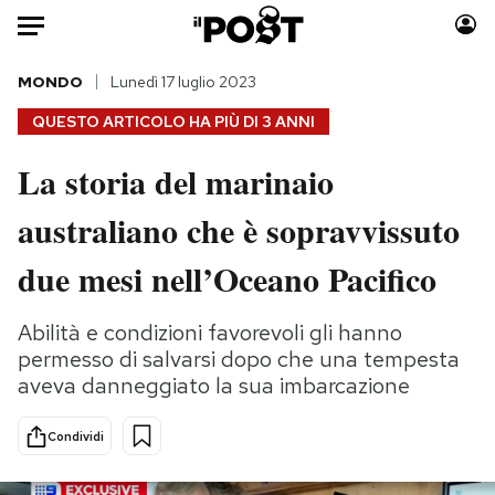
Auto
MONDO
Lunedì 17 luglio 2023
QUESTO ARTICOLO HA PIÙ DI
3 ANNI
HOME
La storia del marinaio
Italia
Moda
australiano che è sopravvissuto
Mondo
Libri
Politica
Consumismi
due mesi nell’Oceano Pacifico
Tecnologia
Storie/Idee
Internet
Ok Boomer!
Abilità e condizioni favorevoli gli hanno
Scienza
Media
permesso di salvarsi dopo che una tempesta
Cultura
Europa
aveva danneggiato la sua imbarcazione
Economia
Altrecose
Condividi
Sport
Mondiali calcio 2026