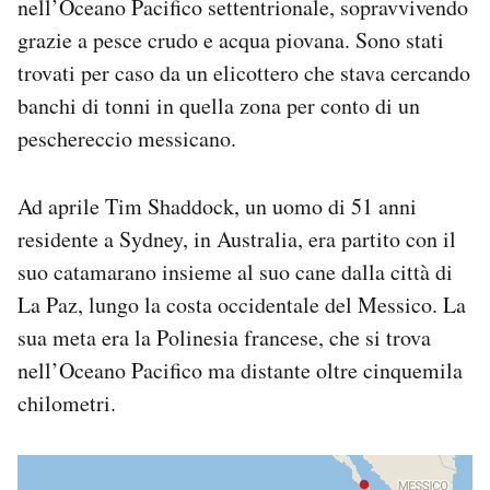
nell’Oceano Pacifico settentrionale, sopravvivendo
Notifiche mobile
grazie a pesce crudo e acqua piovana. Sono stati
Regala il Post
trovati per caso da un elicottero che stava cercando
Hai bisogno di aiuto?
banchi di tonni in quella zona per conto di un
Esci
peschereccio messicano.
Ad aprile Tim Shaddock, un uomo di 51 anni
residente a Sydney, in Australia, era partito con il
suo catamarano insieme al suo cane dalla città di
La Paz, lungo la costa occidentale del Messico. La
sua meta era la Polinesia francese, che si trova
nell’Oceano Pacifico ma distante oltre cinquemila
chilometri.