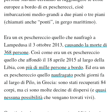
Notifiche mobile
europee a bordo di ex pescherecci, cioè
Regala il Post
imbarcazioni medio-grandi a due piani o tre piani
Hai bisogno di aiuto?
(chiamati anche “ponti”, in gergo marittimo).
Esci
Era un ex peschereccio quello che naufragò a
Lampedusa il 3 ottobre 2013,
causando la morte di
368 persone
. Così come era un ex peschereccio
quello che affondò il 18 aprile 2015 al largo della
Libia, con
più di mille persone a bordo
. Ed era un
ex peschereccio quello
naufragato
pochi giorni fa
al largo di Pilo, in Grecia: sono stati recuperati 84
corpi, ma ci sono molte decine di dispersi (e
quasi
nessuna possibilità
che vengano trovati vivi).