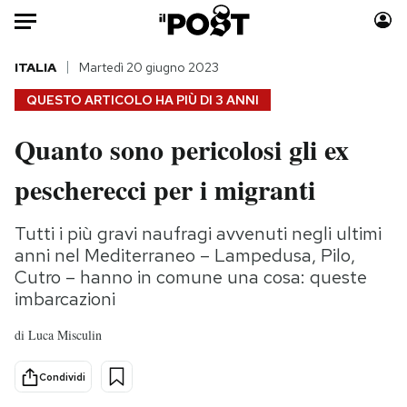
Auto
ITALIA
Martedì 20 giugno 2023
QUESTO ARTICOLO HA PIÙ DI
3 ANNI
HOME
Quanto sono pericolosi gli ex
Italia
Moda
pescherecci per i migranti
Mondo
Libri
Politica
Consumismi
Tutti i più gravi naufragi avvenuti negli ultimi
Tecnologia
Storie/Idee
anni nel Mediterraneo – Lampedusa, Pilo,
Internet
Ok Boomer!
Cutro – hanno in comune una cosa: queste
Scienza
Media
imbarcazioni
Cultura
Europa
di
Luca Misculin
Economia
Altrecose
Sport
Mondiali calcio 2026
Condividi