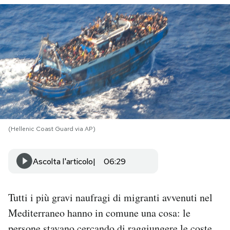
PODCAST
NEWSLETTER
I MIEI PREFERITI
SHOP
(Hellenic Coast Guard via AP)
CALENDARIO
Ascolta l'articolo
06:29
AREA PERSONALE
Tutti i più gravi naufragi di migranti avvenuti nel
Mediterraneo hanno in comune una cosa: le
Area Personale
Newsletter
persone stavano cercando di raggiungere le coste