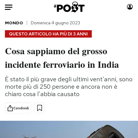
Auto
MONDO
Domenica 4 giugno 2023
QUESTO ARTICOLO HA PIÙ DI
3 ANNI
HOME
Cosa sappiamo del grosso
Italia
Moda
incidente ferroviario in India
Mondo
Libri
Politica
Consumismi
È stato il più grave degli ultimi vent'anni, sono
Tecnologia
Storie/Idee
morte più di 250 persone e ancora non è
Internet
Ok Boomer!
chiaro cosa l'abbia causato
Scienza
Media
Cultura
Europa
Condividi
Economia
Altrecose
Sport
Mondiali calcio 2026