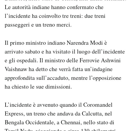
Notifiche mobile
Le autorità indiane hanno confermato che
Regala il Post
l’incidente ha coinvolto tre treni: due treni
Hai bisogno di aiuto?
passeggeri e un treno merci.
Esci
Il primo ministro indiano Narendra Modi è
arrivato sabato e ha visitato il luogo dell’incidente
e gli ospedali. Il ministro delle Ferrovie Ashwini
Vaishnaw ha detto che verrà fatta un’indagine
approfondita sull’accaduto, mentre l’opposizione
ha chiesto le sue dimissioni.
L’incidente è avvenuto quando il Coromandel
Express, un treno che andava da Calcutta, nel
Bengala Occidentale, a Chennai, nello stato di
Tamil Nadu, viaggiando a circa 130 chilometri