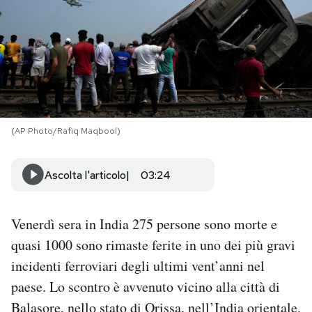
PODCAST
NEWSLETTER
I MIEI PREFERITI
(AP Photo/Rafiq Maqbool)
SHOP
Ascolta l'articolo
03:24
CALENDARIO
Venerdì sera in India 275 persone sono morte e
quasi 1000 sono rimaste ferite in uno dei più gravi
AREA PERSONALE
incidenti ferroviari degli ultimi vent’anni nel
paese. Lo scontro è avvenuto vicino alla città di
Area Personale
Balasore, nello stato di Orissa, nell’India orientale.
Newsletter