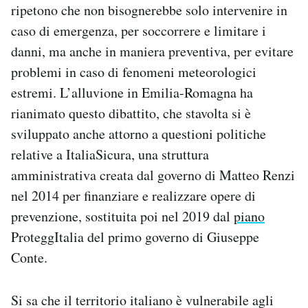
ripetono che non bisognerebbe solo intervenire in
Notifiche mobile
caso di emergenza, per soccorrere e limitare i
Regala il Post
Hai bisogno di aiuto?
danni, ma anche in maniera preventiva, per evitare
Esci
problemi in caso di fenomeni meteorologici
estremi. L’alluvione in Emilia-Romagna ha
rianimato questo dibattito, che stavolta si è
sviluppato anche attorno a questioni politiche
relative a ItaliaSicura, una struttura
amministrativa creata dal governo di Matteo Renzi
nel 2014 per finanziare e realizzare opere di
prevenzione, sostituita poi nel 2019 dal
piano
ProteggItalia del primo governo di Giuseppe
Conte.
Si sa che il territorio italiano è vulnerabile agli