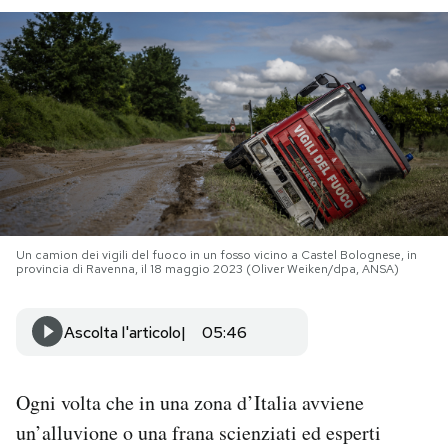
PODCAST
NEWSLETTER
I MIEI PREFERITI
SHOP
Un camion dei vigili del fuoco in un fosso vicino a Castel Bolognese, in
provincia di Ravenna, il 18 maggio 2023 (Oliver Weiken/dpa, ANSA)
CALENDARIO
Ascolta l'articolo
05:46
AREA PERSONALE
Ogni volta che in una zona d’Italia avviene
Area Personale
un’alluvione o una frana scienziati ed esperti
Newsletter