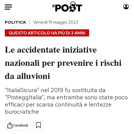
Auto
POLITICA
Venerdì 19 maggio 2023
QUESTO ARTICOLO HA PIÙ DI
3 ANNI
HOME
Le accidentate iniziative
Italia
Moda
nazionali per prevenire i rischi
Mondo
Libri
Politica
Consumismi
da alluvioni
Tecnologia
Storie/Idee
Internet
Ok Boomer!
“ItaliaSicura” nel 2019 fu sostituita da
Scienza
Media
“ProteggItalia”, ma entrambe sono state poco
Cultura
Europa
efficaci per scarsa continuità e lentezze
burocratiche
Economia
Altrecose
Sport
Mondiali calcio 2026
Condividi