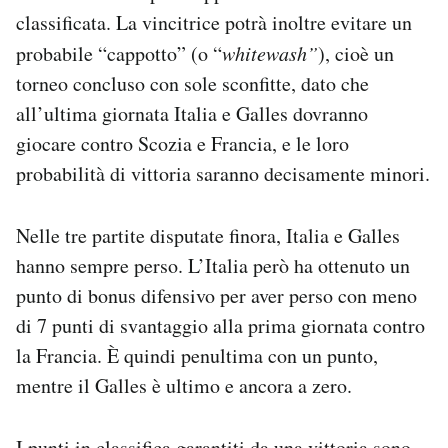
Notifiche mobile
classificata. La vincitrice potrà inoltre evitare un
Regala il Post
probabile “cappotto” (o “
whitewash”
), cioè un
Hai bisogno di aiuto?
torneo concluso con sole sconfitte, dato che
Esci
all’ultima giornata Italia e Galles dovranno
giocare contro Scozia e Francia, e le loro
probabilità di vittoria saranno decisamente minori.
Nelle tre partite disputate finora, Italia e Galles
hanno sempre perso. L’Italia però ha ottenuto un
punto di bonus difensivo per aver perso con meno
di 7 punti di svantaggio alla prima giornata contro
la Francia. È quindi penultima con un punto,
mentre il Galles è ultimo e ancora a zero.
I punti in classifica garantiti da una vittoria sono