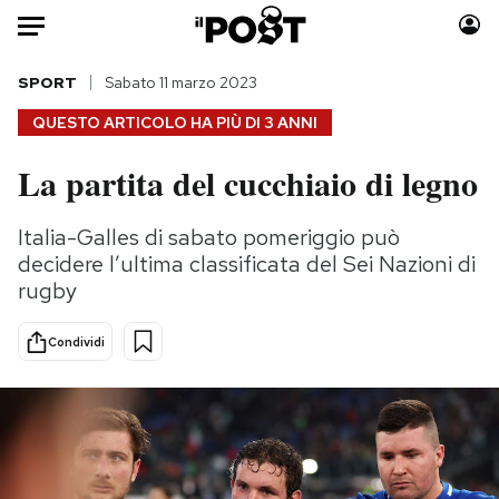
Auto
SPORT
Sabato 11 marzo 2023
QUESTO ARTICOLO HA PIÙ DI
3 ANNI
HOME
La partita del cucchiaio di legno
Italia
Moda
Mondo
Libri
Italia-Galles di sabato pomeriggio può
Politica
Consumismi
decidere l’ultima classificata del Sei Nazioni di
Tecnologia
Storie/Idee
rugby
Internet
Ok Boomer!
Condividi
Scienza
Media
Cultura
Europa
Economia
Altrecose
Sport
Mondiali calcio 2026