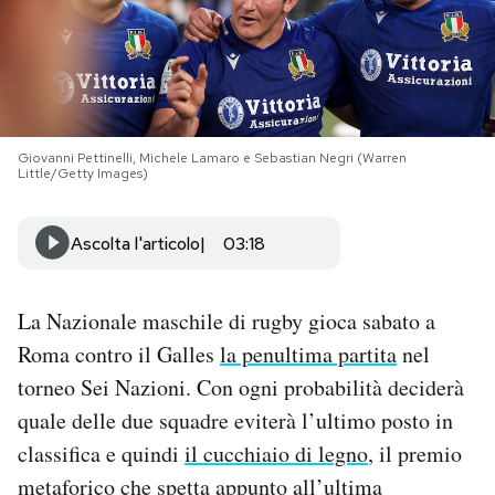
PODCAST
NEWSLETTER
Giovanni Pettinelli, Michele Lamaro e Sebastian Negri (Warren
Little/Getty Images)
I MIEI PREFERITI
Ascolta l'articolo
03:18
SHOP
La Nazionale maschile di rugby gioca sabato a
CALENDARIO
Roma contro il Galles
la penultima partita
nel
torneo Sei Nazioni. Con ogni probabilità deciderà
AREA PERSONALE
quale delle due squadre eviterà l’ultimo posto in
classifica e quindi
il cucchiaio di legno
, il premio
Area Personale
metaforico che spetta appunto all’ultima
Newsletter